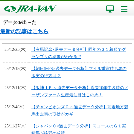
データde出～た
最新の記事はこちら
25/12/25(木)
【有馬記念×過去データ分析】同年のＧ１着順でグ
ランプリの結果がわかる!?
25/12/18(木)
【朝日杯FS×過去データ分析】マイル重賞勝ち馬の
激突の行方は？
25/12/11(木)
【阪神ＪＦ × 過去データ分析】過去10年中８勝のノ
ーザンファーム生産最注目はこの馬！
25/12/4(木)
【チャンピオンズＣ × 過去データ分析】前走地方競
馬出走馬の取捨がカギ
25/11/27(木)
【ジャパンＣ×過去データ分析】同コースのＧ１実
績馬が抜群の成績