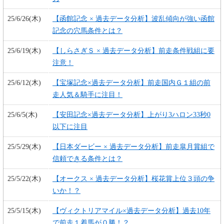
25/6/26(木)
【函館記念 × 過去データ分析】波乱傾向が強い函館
記念の穴馬条件とは？
25/6/19(木)
【しらさぎＳ × 過去データ分析】前走条件戦組に要
注意！
25/6/12(木)
【宝塚記念×過去データ分析】前走国内Ｇ１組の前
走人気＆騎手に注目！
25/6/5(木)
【安田記念×過去データ分析】上がり3ハロン33秒0
以下に注目
25/5/29(木)
【日本ダービー × 過去データ分析】前走皐月賞組で
信頼できる条件とは？
25/5/22(木)
【オークス × 過去データ分析】桜花賞上位３頭の争
いか！？
25/5/15(木)
【ヴィクトリアマイル×過去データ分析】過去10年
で前走１着馬が０勝！？