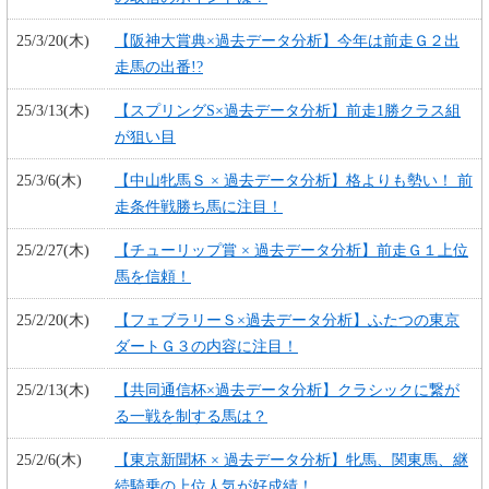
25/3/20(木)
【阪神大賞典×過去データ分析】今年は前走Ｇ２出
走馬の出番!?
25/3/13(木)
【スプリングS×過去データ分析】前走1勝クラス組
が狙い目
25/3/6(木)
【中山牝馬Ｓ × 過去データ分析】格よりも勢い！ 前
走条件戦勝ち馬に注目！
25/2/27(木)
【チューリップ賞 × 過去データ分析】前走Ｇ１上位
馬を信頼！
25/2/20(木)
【フェブラリーＳ×過去データ分析】ふたつの東京
ダートＧ３の内容に注目！
25/2/13(木)
【共同通信杯×過去データ分析】クラシックに繋が
る一戦を制する馬は？
25/2/6(木)
【東京新聞杯 × 過去データ分析】牝馬、関東馬、継
続騎乗の上位人気が好成績！