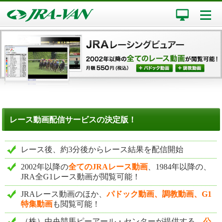
レース動画配信サービスの決定版！
レース後、約3分後からレース結果を配信開始
2002年以降の
全てのJRAレース動画
、1984年以降の、
JRA全G1レース動画が閲覧可能！
JRAレース動画のほか、
パドック動画、調教動画、G1
特集動画
も閲覧可能！
（株）中央競馬ピーアール・センターが提供する、
公