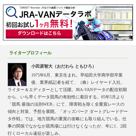
ライタープロフィール
小田原智大（おだわら ともひろ）
1975年6月、東京生まれ。早稲田大学商学部卒業
後、業界紙記者を経て、（株）レイヤード入社。
ライター＆エディターとして活躍。JRA-VANデータの配信初期
から、いち早くデータ競馬の有効性に着目する。05年5月より
「競馬 最強の法則WEB」にて、障害戦を除く全重賞レースの
傾向と対策、予想を展開。「オッズパーク ダートグレードデー
タ作戦」では、地方競馬の重賞の攻略にも取り組んでいる。仕
事の関係でなかなか競馬場には行けなくなったが、年に1、2回
行くローカル遠征が楽しみ。