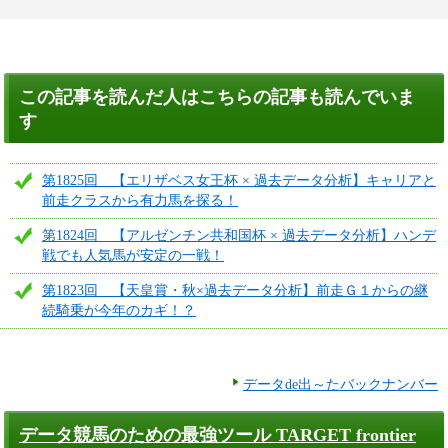
この記事を読んだ人はこちらの記事も読んでいま
す
第1825回 【エリザベス女王杯 × 過去データ分析】キャリアと
前走クラスから有力馬を探る！
第1824回 【アルゼンチン共和国杯 × 過去データ分析】ハンデ
戦でも人気馬が安定の一戦！
第1823回 【天皇賞・秋×過去データ分析】前走Ｇ１からの継
続騎乗が今年のカギ！？
データde出～たバックナンバー
データ競馬のための最強ツール TARGET frontier