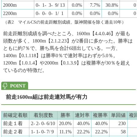
2000m
0- 1- 3- 9/ 13
0.0%
7.7%
30.8%
0
2200m
0- 0- 0- 1/ 1
0.0%
0.0%
0.0%
0
（表2 マイルCSの前走距離別成績、阪神開催を除く過去10年）
前走距離別成績を調べたところ、1600m【4.4.0.46】が最も
頭数が多く、1800m【2.1.2.23】が2番目に多かった。勝率は
ともに約7％で、勝ち馬を合計6頭出している。一方、
1400m【0.1.118】は勝率0％で連対率はわずか5.0％。
1200m【1.0.1.4】や2000m【0.1.3.9】は複勝率が30％を超え
ているのが特徴だ。
前走1600m組は前走連対馬が有力
前確定着順
着別度数
勝率
連対率
複勝率
単回値
複
前走１着
2- 2- 0- 6/10
20.0%
40.0%
40.0%
230
前走２着
1- 1- 0- 7/ 9
11.1%
22.2%
22.2%
58