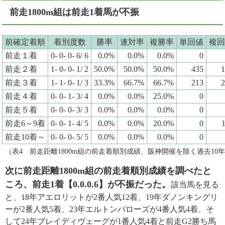
前走1800m組は前走1着馬が不振
前確定着順
着別度数
勝率
連対率
複勝率
単回値
複回
前走１着
0- 0- 0- 6/ 6
0.0%
0.0%
0.0%
0
前走２着
1- 0- 0- 1/ 2
50.0%
50.0%
50.0%
435
1
前走３着
1- 1- 0- 1/ 3
33.3%
66.7%
66.7%
213
2
前走４着
0- 0- 1- 3/ 4
0.0%
0.0%
25.0%
0
前走５着
0- 0- 0- 3/ 3
0.0%
0.0%
0.0%
0
前走6～9着
0- 0- 1- 4/ 5
0.0%
0.0%
20.0%
0
前走10着～
0- 0- 0- 5/ 5
0.0%
0.0%
0.0%
0
（表4 前走距離1800m組の前走着順別成績、阪神開催を除く過去10
次に前走距離1800m組の前走着順別成績を調べたと
ころ、前走1着【0.0.0.6】が不振だった。
該当馬を見る
と、18年アエロリットが2番人気12着、19年ダノンキングリ
ーが2番人気5着、23年エルトンバローズが4番人気4着、そ
して24年ブレイディヴェーグが1番人気4着と前走G2勝ち馬