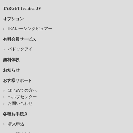
TARGET frontier JV
オプション
JRAレーシングビュアー
有料会員サービス
パドックアイ
無料体験
お知らせ
お客様サポート
はじめての方へ
ヘルプセンター
お問い合わせ
各種お手続き
購入申込