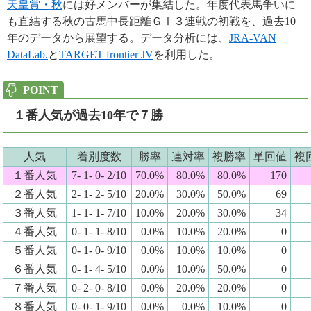
天皇賞・秋
には好メンバーが集結した。年度代表馬争いに
も直結する秋の古馬中長距離ＧⅠ３連戦の初戦を、過去10
年のデータから展望する。データ分析には、
JRA-VAN
DataLab.
と
TARGET frontier JV
を利用した。
１番人気が過去10年で７勝
人気
着別度数
勝率
連対率
複勝率
単回値
複
１番人気
7- 1- 0- 2/10
70.0%
80.0%
80.0%
170
２番人気
2- 1- 2- 5/10
20.0%
30.0%
50.0%
69
３番人気
1- 1- 1- 7/10
10.0%
20.0%
30.0%
34
４番人気
0- 1- 1- 8/10
0.0%
10.0%
20.0%
0
５番人気
0- 1- 0- 9/10
0.0%
10.0%
10.0%
0
６番人気
0- 1- 4- 5/10
0.0%
10.0%
50.0%
0
７番人気
0- 2- 0- 8/10
0.0%
20.0%
20.0%
0
８番人気
0- 0- 1- 9/10
0.0%
0.0%
10.0%
0