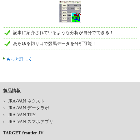
記事に紹介されているような分析が自分でできる！
あらゆる切り口で競馬データを分析可能！
もっと詳しく
製品情報
JRA-VAN ネクスト
JRA-VAN データラボ
JRA-VAN TRY
JRA-VAN スマホアプリ
TARGET frontier JV