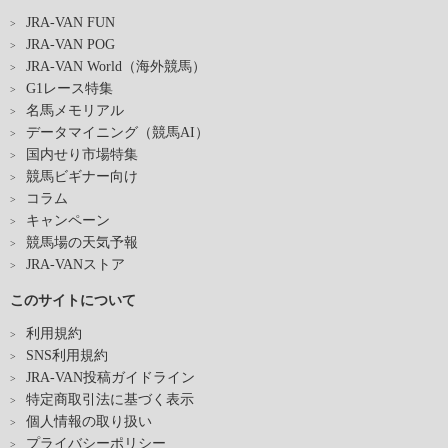
JRA-VAN FUN
JRA-VAN POG
JRA-VAN World（海外競馬）
G1レース特集
名馬メモリアル
データマイニング（競馬AI）
国内せり市場特集
競馬ビギナー向け
コラム
キャンペーン
競馬場の天気予報
JRA-VANストア
このサイトについて
利用規約
SNS利用規約
JRA-VAN投稿ガイドライン
特定商取引法に基づく表示
個人情報の取り扱い
プライバシーポリシー