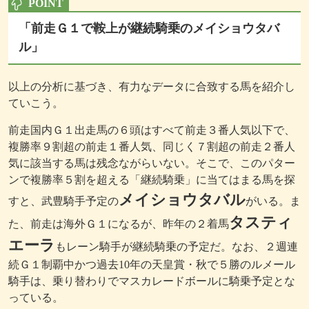
「前走Ｇ１で鞍上が継続騎乗のメイショウタバ
ル」
以上の分析に基づき、有力なデータに合致する馬を紹介し
ていこう。
前走国内Ｇ１出走馬の６頭はすべて前走３番人気以下で、
複勝率９割超の前走１番人気、同じく７割超の前走２番人
気に該当する馬は残念ながらいない。そこで、このパター
ンで複勝率５割を超える「継続騎乗」に当てはまる馬を探
メイショウタバル
すと、武豊騎手予定の
がいる。ま
タスティ
た、前走は海外Ｇ１になるが、昨年の２着馬
エーラ
もレーン騎手が継続騎乗の予定だ。なお、２週連
続Ｇ１制覇中かつ過去10年の天皇賞・秋で５勝のルメール
騎手は、乗り替わりでマスカレードボールに騎乗予定とな
っている。