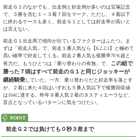
前走Ｇ１のなかでも、出走例と好走例が多いのは宝塚記念
で、３勝を含む１～３着７回をマーク。ただし、４着以下
に終わるケースも多く、前走Ｇ１としては好走率が高いと
は言えない。
前走Ｇ１出走馬で傾向が出ているファクターはふたつ。ま
ずは「前走人気」で、前走１番人気なら【6.2.2.1】と極めて
高い確率で好走してくる。前走２番人気も複勝率70％超と
この組で
有力だ。もうひとつは「乗り替わりの有無」で、
勝った７頭はすべて前走のＧ１と同じジョッキーが
継続騎乗
していた。一方、乗り替わりだと好走率を落とす
が、２着に来た４頭はいずれも５番人気以下で複勝回収値
は164に達する。昨年９番人気２着のタスティエーラなど、
盲点となっているパターンに気をつけたい。
前走Ｇ２では負けても０秒３差まで