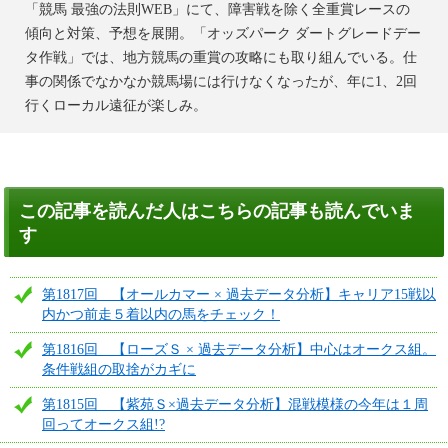
「競馬 最強の法則WEB」にて、障害戦を除く全重賞レースの
傾向と対策、予想を展開。「オッズパーク ダートグレードデー
タ作戦」では、地方競馬の重賞の攻略にも取り組んでいる。仕
事の関係でなかなか競馬場には行けなくなったが、年に1、2回
行くローカル遠征が楽しみ。
この記事を読んだ人はこちらの記事も読んでいま
す
第1817回 【オールカマー × 過去データ分析】キャリア15戦以
内かつ前走５着以内の馬をチェック！
第1816回 【ローズＳ × 過去データ分析】中心はオークス組。
条件戦組の取捨がカギに
第1815回 【紫苑Ｓ×過去データ分析】混戦模様の今年は１周
回ってオークス組!?