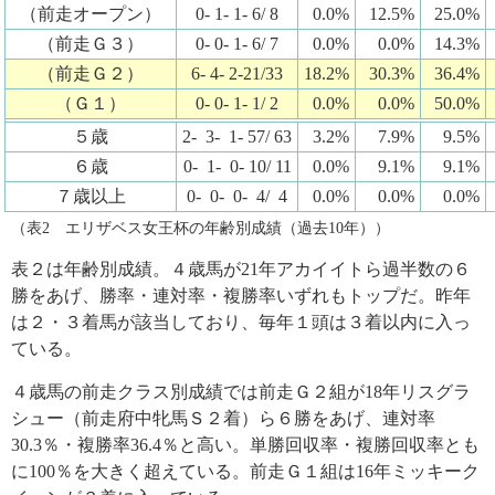
（前走オープン）
0- 1- 1- 6/ 8
0.0%
12.5%
25.0%
（前走Ｇ３）
0- 0- 1- 6/ 7
0.0%
0.0%
14.3%
（前走Ｇ２）
6- 4- 2-21/33
18.2%
30.3%
36.4%
（Ｇ１）
0- 0- 1- 1/ 2
0.0%
0.0%
50.0%
５歳
2- 3- 1- 57/ 63
3.2%
7.9%
9.5%
６歳
0- 1- 0- 10/ 11
0.0%
9.1%
9.1%
７歳以上
0- 0- 0- 4/ 4
0.0%
0.0%
0.0%
（表2 エリザベス女王杯の年齢別成績（過去10年））
表２は年齢別成績。４歳馬が21年アカイイトら過半数の６
勝をあげ、勝率・連対率・複勝率いずれもトップだ。昨年
は２・３着馬が該当しており、毎年１頭は３着以内に入っ
ている。
４歳馬の前走クラス別成績では前走Ｇ２組が18年リスグラ
シュー（前走府中牝馬Ｓ２着）ら６勝をあげ、連対率
30.3％・複勝率36.4％と高い。単勝回収率・複勝回収率とも
に100％を大きく超えている。前走Ｇ１組は16年ミッキーク