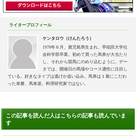
ライタープロフィール
ケンタロウ（けんたろう）
1978年６月、鹿児島県生まれ。早稲田大学社
会科学部卒業。初めて買った馬券が大当たり
し、それから競馬にのめり込むように。デー
タでは、開催日の馬場やコース適性に注目し
ている。好きなタイプは逃げか追い込み。馬券は１着にこだわ
った単勝、馬単派。料理研究家ではない。
この記事を読んだ人はこちらの記事も読んでいま
す