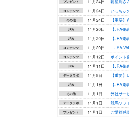
11月24日
馳星周さ
プレゼント
11月24日
いっちぃ
コンテンツ
11月24日
【重要】W
その他
11月20日
【JRA
JRA
11月20日
【JRA
JRA
11月20日
「JRA-
コンテンツ
11月12日
ポイント
コンテンツ
11月11日
【JRA
JRA
11月8日
【重要】D
データラボ
11月1日
【JRA
JRA
11月1日
弊社サー
その他
11月1日
競馬ソフト
データラボ
11月1日
ご愛顧感謝
プレゼント