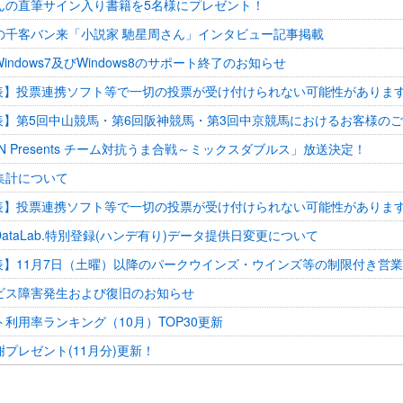
んの直筆サイン入り書籍を5名様にプレゼント！
の千客バン来「小説家 馳星周さん」インタビュー記事掲載
indows7及びWindows8のサポート終了のお知らせ
発表】投票連携ソフト等で一切の投票が受け付けられない可能性があります
発表】第5回中山競馬・第6回阪神競馬・第3回中京競馬におけるお客様の
VAN Presents チーム対抗うま合戦～ミックスダブルス」放送決定！
集計について
発表】投票連携ソフト等で一切の投票が受け付けられない可能性がありま
ataLab.特別登録(ハンデ有り)データ提供日変更について
発表】11月7日（土曜）以降のパークウインズ・ウインズ等の制限付き営業
ビス障害発生および復旧のお知らせ
利用率ランキング（10月）TOP30更新
プレゼント(11月分)更新！