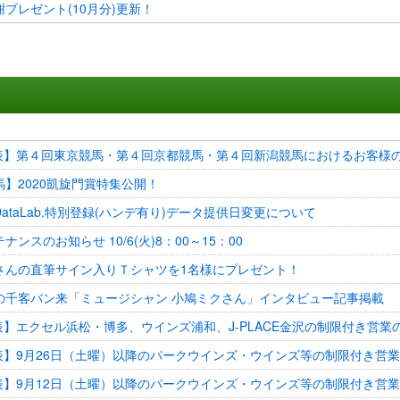
プレゼント(10月分)更新！
発表】第４回東京競馬・第４回京都競馬・第４回新潟競馬におけるお客様
】2020凱旋門賞特集公開！
ataLab.特別登録(ハンデ有り)データ提供日変更について
ナンスのお知らせ 10/6(火)8：00～15：00
さんの直筆サイン入りＴシャツを1名様にプレゼント！
の千客バン来「ミュージシャン 小鳩ミクさん」インタビュー記事掲載
表】エクセル浜松・博多、ウインズ浦和、J-PLACE金沢の制限付き営業
発表】9月26日（土曜）以降のパークウインズ・ウインズ等の制限付き営業
発表】9月12日（土曜）以降のパークウインズ・ウインズ等の制限付き営