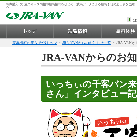
馬券購入に役立つオッズ情報や競馬情報をはじめ、競馬データによる競馬予想の楽しさをご紹
介。
は
競馬情報のJRA-VANトップ
>
JRA-VANからのお知らせ一覧
>
JRA-VAN
JRA-VANからのお
いっちぃの千客バン来
さん」インタビュー記