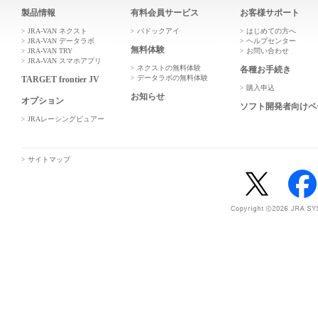
製品情報
有料会員サービス
お客様サポート
JRA-VAN ネクスト
パドックアイ
はじめての方へ
JRA-VAN データラボ
ヘルプセンター
無料体験
JRA-VAN TRY
お問い合わせ
JRA-VAN スマホアプリ
ネクストの無料体験
各種お手続き
データラボの無料体験
TARGET frontier JV
購入申込
お知らせ
オプション
ソフト開発者向けペ
JRAレーシングビュアー
サイトマップ