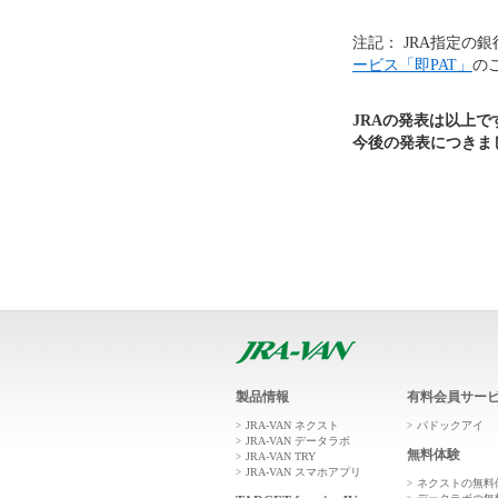
注記： JRA指定
ービス「即PAT」
の
JRAの発表は以上で
今後の発表につきま
製品情報
有料会員サー
JRA-VAN ネクスト
パドックアイ
JRA-VAN データラボ
無料体験
JRA-VAN TRY
JRA-VAN スマホアプリ
ネクストの無料