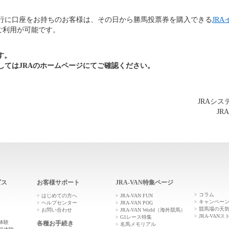
の銀行に口座をお持ちのお客様は、その日から勝馬投票券を購入できる
JR
ご利用が可能です。
す。
してはJRAのホームページにてご確認ください。
JRAシ
JR
ビス
お客様サポート
JRA-VAN特集ページ
コラム
はじめての方へ
JRA-VAN FUN
キャンペー
ヘルプセンター
JRA-VAN POG
競馬場の天
お問い合わせ
JRA-VAN World（海外競馬）
JRA-VANス
G1レース特集
体験
各種お手続き
名馬メモリアル