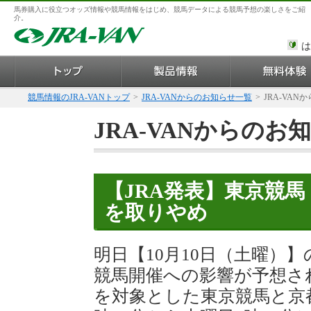
馬券購入に役立つオッズ情報や競馬情報をはじめ、競馬データによる競馬予想の楽しさをご紹
介。
は
競馬情報のJRA-VANトップ
>
JRA-VANからのお知らせ一覧
>
JRA-VAN
JRA-VANからのお
【JRA発表】東京競
を取りやめ
明日【10月10日（土曜）
競馬開催への影響が予想され
を対象とした東京競馬と京