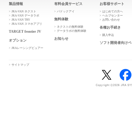
製品情報
有料会員サービス
お客様サポート
JRA-VAN ネクスト
パドックアイ
はじめての方へ
JRA-VAN データラボ
ヘルプセンター
無料体験
JRA-VAN TRY
お問い合わせ
JRA-VAN スマホアプリ
ネクストの無料体験
各種お手続き
データラボの無料体験
TARGET frontier JV
購入申込
お知らせ
オプション
ソフト開発者向けペ
JRAレーシングビュアー
サイトマップ