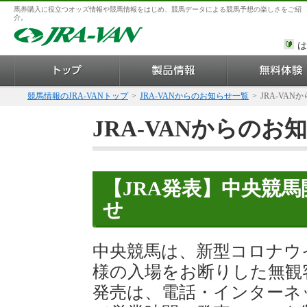
馬券購入に役立つオッズ情報や競馬情報をはじめ、競馬データによる競馬予想の楽しさをご紹
介。
は
競馬情報のJRA-VANトップ
>
JRA-VANからのお知らせ一覧
>
JRA-VAN
JRA-VANからのお
【JRA発表】中央競
せ
中央競馬は、新型コロナウ
様の入場をお断りした無観
発売は、電話・インターネ