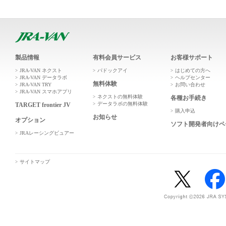
製品情報
有料会員サービス
お客様サポート
JRA-VAN ネクスト
パドックアイ
はじめての方へ
JRA-VAN データラボ
ヘルプセンター
無料体験
JRA-VAN TRY
お問い合わせ
JRA-VAN スマホアプリ
ネクストの無料体験
各種お手続き
データラボの無料体験
TARGET frontier JV
購入申込
お知らせ
オプション
ソフト開発者向けペ
JRAレーシングビュアー
サイトマップ