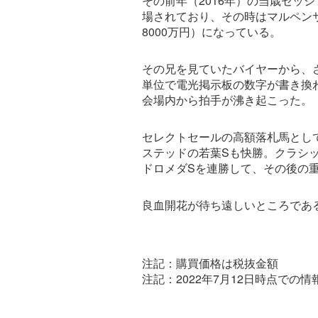
その前年（2016年）の当歳セッ
場されており、その時はマルペンサ
8000万円）になっている。
その兄を見ていたバイヤーから、さ
単位で電光掲示板の数字が書き換わ
会場内から拍手が沸き起こった。
セレクトセールの高額落札馬として
ステッドの若葉Sも快勝。クラシ
ドロメダSを連勝して、その後の重
良血開花が待ち遠しいところであ
注記：購買価格は税抜金額
注記：2022年7月12日時点での