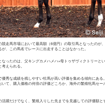
競走馬市場において最高額（6億円）の取引馬となったのが、ト
るが、この馬名でレースに出走することはなかった。
となったのは、父キングカメハメハ×母トゥザヴィクトリーと
と考えられる。
で優秀な成績を残しやすい牡馬が高い評価を集める傾向にある
おいて、購入価格の何倍の評価どころか、海外の繁殖牝馬セール
の活躍だけでなく、繁殖入りした先までを見越しての評価額と