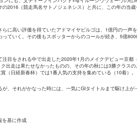
ションにも、父ディープインパクト×母イルーシヴウェーヴの牡
の2016（競走馬名サトノジェネシス）と共に、この年の当歳
らに高い評価を得ていたアドマイヤビルゴは、1億円の一声を鑑
っていく。その後もスポッターからのコールが続き、5億800
注目をされる中で出走した2020年1月のメイクデビュー京都（
ック出走は果たせなかったものの、その年の秋には3勝クラスの
賞（日経新春杯）では1番人気の支持を集めている（10着）。
るが、それがかなった時には、一気にGIタイトルまで駆け上が
情報を基に作成