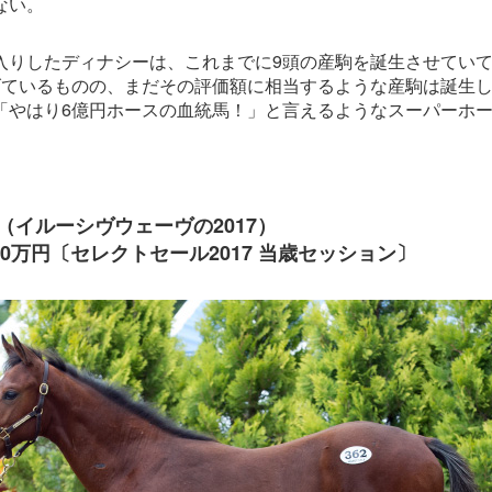
ない。
入りしたディナシーは、これまでに9頭の産駒を誕生させていて
げているものの、まだその評価額に相当するような産駒は誕生
「やはり6億円ホースの血統馬！」と言えるようなスーパーホ
（イルーシヴウェーヴの2017）
00万円〔セレクトセール2017 当歳セッション〕