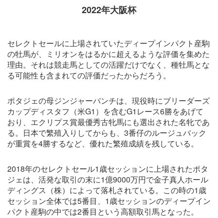
2022年大阪杯
セレクトセールに上場されていたディープインパクト産駒
の牡馬が、ミリオンをはるかに超えるような評価を集めた
理由。それは競走馬としての活躍だけでなく、種牡馬とな
る可能性も含まれての評価だったからだろう。
ポタジェの母ジンジャーパンチは、現役時にブリーダーズ
カップディスタフ（米G1）を含むG1レース6勝をあげて
おり、エクリプス賞最優秀古牝馬にも選出された名牝であ
る。日本で繁殖入りしてからも、3番仔のルージュバック
が重賞を4勝するなど、優れた繁殖成績を残している。
2018年のセレクトセール1歳セッションに上場されたポタ
ジェは、活発な取引の末に1億9000万円で金子真人ホール
ディングス（株）によって落札されている。この時の1歳
セッション全体では5番目、1歳セッションのディープイン
パクト産駒の中では2番目という高額取引馬となった。