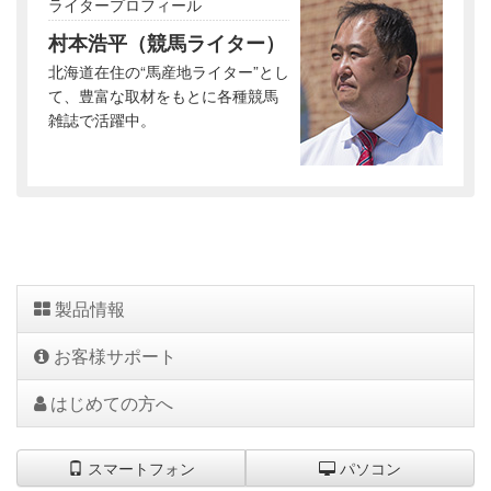
ライタープロフィール
村本浩平（競馬ライター）
北海道在住の“馬産地ライター”とし
て、豊富な取材をもとに各種競馬
雑誌で活躍中。
製品情報
お客様サポート
はじめての方へ
スマートフォン
パソコン