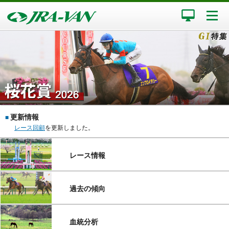
更新情報
■
レース回顧
を更新しました。
レース情報
過去の傾向
血統分析