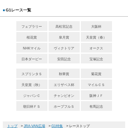
G1レース一覧
■
フェブラリー
高松宮記念
大阪杯
桜花賞
皐月賞
天皇賞（春）
NHKマイル
ヴィクトリア
オークス
日本ダービー
安田記念
宝塚記念
スプリンタＳ
秋華賞
菊花賞
天皇賞（秋）
エリザベス杯
マイルＣＳ
ジャパンＣ
チャンピオン
阪神ＪＦ
朝日杯ＦＳ
ホープフルＳ
有馬記念
トップ
>
JRA-VAN広場
>
G1特集
>
レーストップ