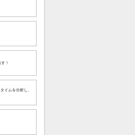
出す！
Iと補正タイムを分析し、
！