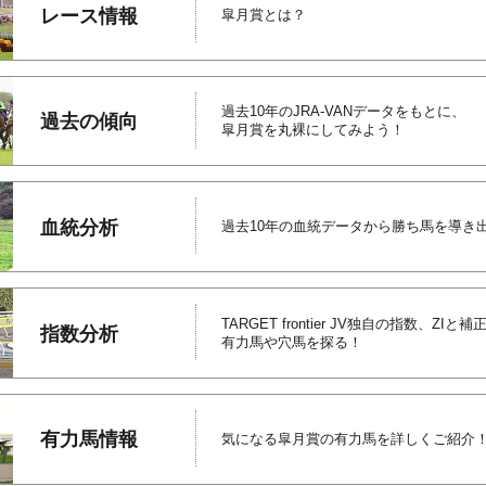
レース情報
皐月賞とは？
過去10年のJRA-VANデータをもとに、
過去の傾向
皐月賞を丸裸にしてみよう！
血統分析
過去10年の血統データから勝ち馬を導き
TARGET frontier JV独自の指数、Z
指数分析
有力馬や穴馬を探る！
有力馬情報
気になる皐月賞の有力馬を詳しくご紹介