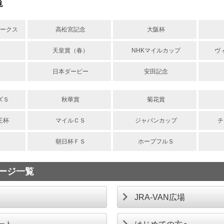
覧
ークス
高松宮記念
大阪杯
天皇賞（春）
NHKマイルカップ
ヴ
日本ダービー
安田記念
ズＳ
秋華賞
菊花賞
王杯
マイルＣＳ
ジャパンカップ
チ
朝日杯ＦＳ
ホープフルＳ
 ページ一覧
JRA-VAN広場