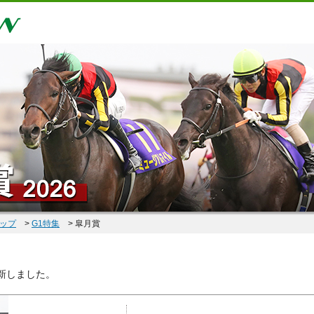
ップ
>
G1特集
> 皐月賞
新しました。