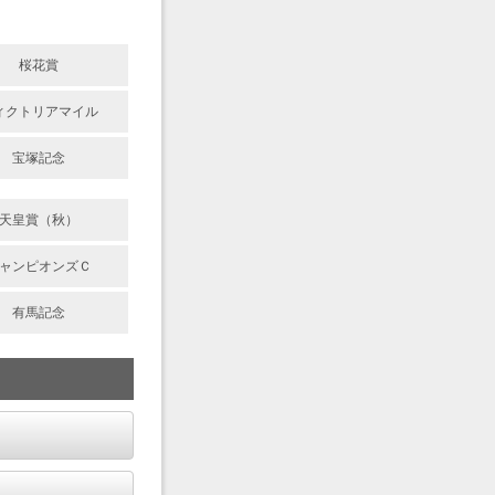
桜花賞
ィクトリアマイル
宝塚記念
天皇賞（秋）
ャンピオンズＣ
有馬記念