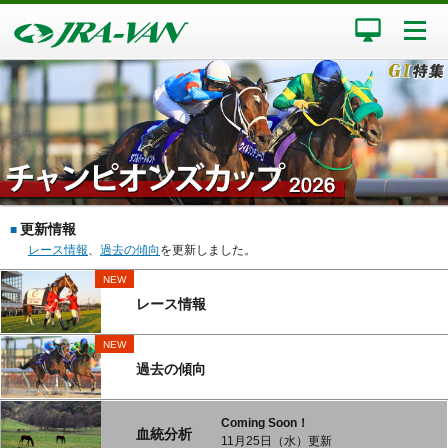
更新情報
■
レース情報
、
過去の傾向
を更新しました。
NEW
レース情報
NEW
過去の傾向
Coming Soon！
血統分析
11月25日（水）更新