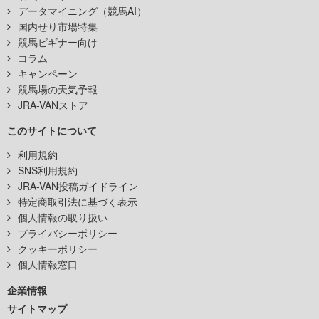
データマイニング（競馬AI）
国内せり市場特集
競馬ビギナー向け
コラム
キャンペーン
競馬場の天気予報
JRA-VANストア
このサイトについて
利用規約
SNS利用規約
JRA-VAN投稿ガイドライン
特定商取引法に基づく表示
個人情報の取り扱い
プライバシーポリシー
クッキーポリシー
個人情報窓口
企業情報
サイトマップ