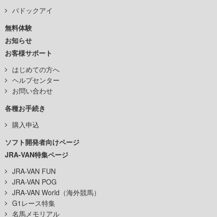
パドックアイ
無料体験
お知らせ
お客様サポート
はじめての方へ
ヘルプセンター
お問い合わせ
各種お手続き
購入申込
ソフト開発者向けページ
JRA-VAN特集ページ
JRA-VAN FUN
JRA-VAN POG
JRA-VAN World（海外競馬）
G1レース特集
名馬メモリアル