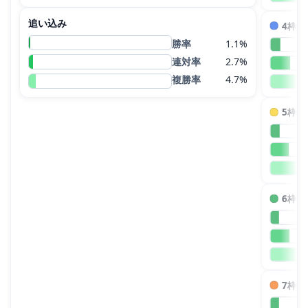
追い込み
4枠
勝率
1.1%
連対率
2.7%
複勝率
4.7%
5枠
6枠
7枠