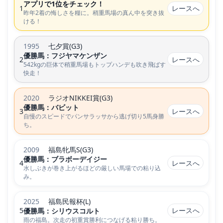
優勝馬：
1
レースへ
昨年2着の悔しさを糧に。稍重馬場の真ん中を突き抜
ける！
1995
七夕賞(G3)
優勝馬：
フジヤマケンザン
2
レースへ
542kgの巨体で稍重馬場もトップハンデも吹き飛ばす
快走！
2020
ラジオNIKKEI賞(G3)
優勝馬：
バビット
3
レースへ
自慢のスピードでパンサラッサから逃げ切り5馬身勝
ち。
2009
福島牝馬S(G3)
優勝馬：
ブラボーデイジー
4
レースへ
水しぶきが巻き上がるほどの厳しい馬場での粘り込
み。
2025
福島民報杯(L)
5
レースへ
優勝馬：
シリウスコルト
雨の福島。次走の初重賞勝利につなげる粘り勝ち。