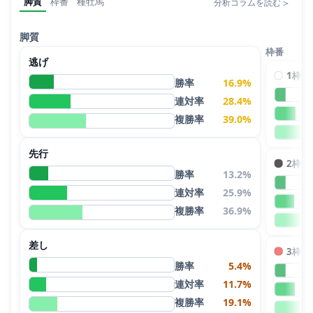
脚質
枠番
種牡馬
＞
分析コラムを読む
脚質
枠番
逃げ
1枠
勝率
16.9%
連対率
28.4%
複勝率
39.0%
先行
2枠
勝率
13.2%
連対率
25.9%
複勝率
36.9%
差し
3枠
勝率
5.4%
連対率
11.7%
複勝率
19.1%