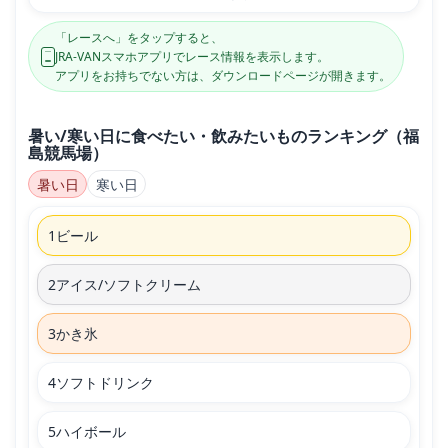
「レースへ」をタップすると、
JRA-VANスマホアプリでレース情報を表示します。
アプリをお持ちでない方は、ダウンロードページが開きます。
暑い/寒い日に食べたい・飲みたいものランキング（
福
島競馬場
）
暑い日
寒い日
1
ビール
2
アイス/ソフトクリーム
3
かき氷
4
ソフトドリンク
5
ハイボール