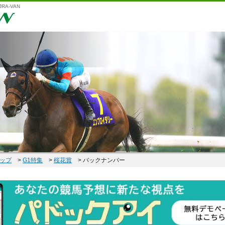
A-VAN
ップ
>
G1特集
>
桜花賞
> バックナンバー