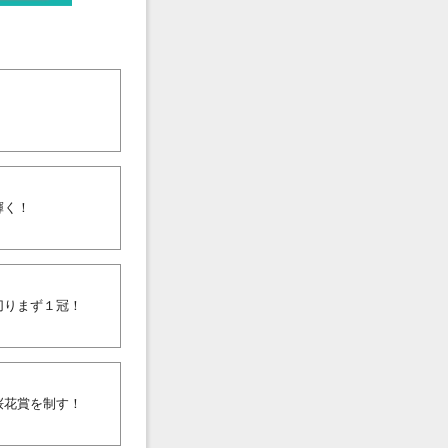
輝く！
切りまず１冠！
桜花賞を制す！