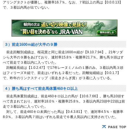
アリングタクトが優勝し、複勝率16.7％。なお、７戦以上の馬は【0.0.0.13】
で、３着以内馬が出ていない。
３）前走1600ｍ組が大半の９勝
前走距離別成績は、桜花賞と同じ前走1600ｍ組が【9.10.7.94】。21年ソダ
シら大半の９勝をあげており、連対率15.8％・複勝率21.7％。勝ち馬９頭はす
べて前走で３着以内に入っていた。
距離延長組は【1.0.2.47】で17年レーヌミノルの１勝のみ。３着以内馬３頭
はフィリーズＲ組で、前走はいずれも２着だった。距離短縮組は【0.0.1.7】
で、昨年のリンクスティップ（前走きさらぎ賞）が３着に入っている。
４）勝ち馬はすべて前走馬体重460キロ以上
前走馬体重別成績は、前走460キロ以上の馬が【10.6.7.66】。勝ち馬10頭す
べて含まれており、連対率18.0％・複勝率25.8％。３着以内馬23頭中22頭は前
走で３着以内に入っていた。
対して、前走460キロ未満だった馬は【0.4.3.81】で、連対率4.5％・複勝率
8.0％。３着以内馬７頭はいずれも前走で６番人気以内に支持されていた。