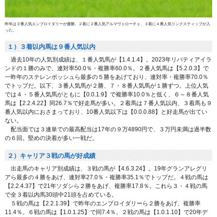
昨年は３番人気エンブロイダリーが優勝。２着に２番人気アルマヴェローチェ、３着に４番人気リンクスティップが入
った。
１）３着以内馬は９番人気以内
過去10年の人気別成績は、１番人気馬が【1.4.1.4】。2023年リバティアイラ
ンドの１勝のみで、連対率50.0％・複勝率60.0％。２番人気馬は【5.2.0.3】で
一昨年のステレンボッシュら最多の５勝をあげており、連対率・複勝率70.0％
でトップだ。以下、３番人気馬が２勝、７・８番人気馬が１勝ずつ。上位人気
では４・５番人気馬がともに【0.0.1.9】で複勝率10.0％と低く、６～８番人気
馬は【2.2.4.22】同26.7％で好走馬が多い。２着馬は７番人気以内、３着馬も９
番人気以内におさまっており、10番人気以下は【0.0.0.88】と好走馬が出てい
ない。
配当面では３連単での最高配当は17年の９万4890円で、３万円未満は過半数
の６回。堅めの決着が多い一戦だ。
２）キャリア３戦の馬が好成績
出走馬のキャリア別成績は、３戦の馬が【4.6.3.24】。19年グランアレグリ
アら最多の４勝をあげ、連対率27.0％・複勝率35.1％でトップだ。４戦の馬は
【2.2.4.37】で21年ソダシら２勝をあげ、複勝率17.8％。これら３・４戦の馬
で全３着以内馬30頭中21頭を占めている。
５戦の馬は【2.2.1.39】で昨年のエンブロイダリーら２勝をあげ、複勝率
11.4％。６戦の馬は【1.0.1.25】で同7.4％。２戦の馬は【1.0.1.10】で20年デ