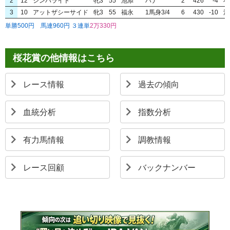
2
12
シンハライト
牝3
55
池添
ハナ
2
426
-4
石
3
10
アットザシーサイド
牝3
55
福永
1馬身3/4
6
430
-10
浅
単勝500円 馬連960円 ３連単
2万330円
桜花賞の他情報はこちら
レース情報
過去の傾向
血統分析
指数分析
有力馬情報
調教情報
レース回顧
バックナンバー