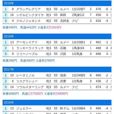
2019年
1
8
グランアレグリア
牝3
55
ルメー
1分32秒7
2
476
-6
藤
2
16
シゲルピンクダイヤ
牝3
55
和田
2馬身1/2
7
458
6
渡
3
4
クロノジェネシス
牝3
55
北村友
クビ
3
434
-4
斉
単勝340円 馬連4410円 ３連単
3万1810円
2018年
1
13
アーモンドアイ
牝3
55
ルメー
1分33秒1
2
462
-2
国
2
1
ラッキーライラック
牝3
55
石橋
1馬身3/4
1
488
-6
松
3
9
リリーノーブル
牝3
55
川田
1/2馬身
3
498
0
藤
単勝390円 馬連480円 ３連単3780円
2017年
1
10
レーヌミノル
牝3
55
池添
1分34秒5
8
466
-2
本
2
6
リスグラシュー
牝3
55
武豊
1/2馬身
3
436
-2
矢
3
14
ソウルスターリング
牝3
55
ルメー
クビ
1
474
-2
藤
単勝4080円 馬連
1万7000円
３連単
9万4890円
2016年
1
13
ジュエラー
牝3
55
M.デム
1分33秒4
3
494
-4
藤