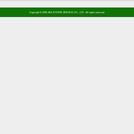
Copyright © 2026 JRA SYSTEM SERVICE CO. , LTD . All rights reserved.