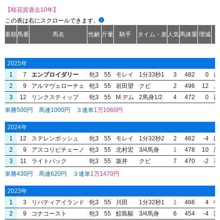
【桜花賞過去10年】
この表は右にスクロールできます。
着順
馬番
馬名
性齢
斤量
騎手
タイム・差
人気
馬体重
増減
2025年
1
7
エンブロイダリー
牝3
55
モレイ
1分33秒1
3
482
0
森
2
9
アルマヴェローチェ
牝3
55
岩田望
クビ
2
496
12
上
3
12
リンクスティップ
牝3
55
M.デム
2馬身1/2
4
472
0
西
単勝500円 馬連1000円 ３連単
1万1060円
2024年
1
12
ステレンボッシュ
牝3
55
モレイ
1分32秒2
2
462
-4
国
2
9
アスコリピチェーノ
牝3
55
北村宏
3/4馬身
1
478
10
黒
3
11
ライトバック
牝3
55
坂井
クビ
7
470
-2
茶
単勝430円 馬連620円 ３連単
1万1470円
2023年
1
3
リバティアイランド
牝3
55
川田
1分32秒1
1
466
4
中
2
9
コナコースト
牝3
55
鮫島駿
3/4馬身
6
454
-4
清