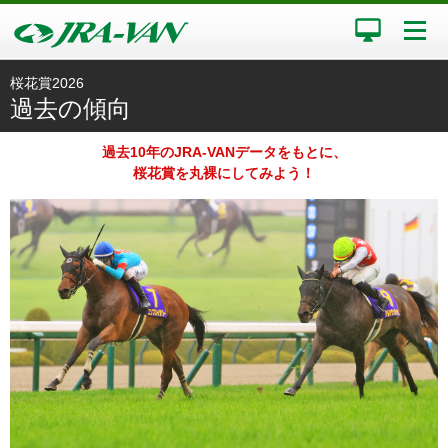
桜花賞2026
過去の傾向
過去10年のJRA-VANデータをもとに、
桜花賞を丸裸にしてみよう！