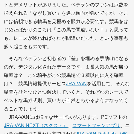
トとデメリットがありました。ベテランのファンは点数を
抑えられる「ながし買い」を選ぶ傾向が強いですが、そこ
には信頼できる軸馬を見極める眼力が必要です。競馬をは
じめたばかりのころは「この馬で間違いない！」と思って
も、レースが終わればそれが間違いだった、という事態も
多々起こるものです。
そんなベテランと初心者の「差」を埋める手助けになる
のが、デジタル化されたデータです。１番人気の馬が勝つ
確率は？ この騎手がこの競馬場で３着以内に入る確率
は？ 競馬情報提供サービス
JRA-VAN
を活用して、そんな
疑問をひとつひとつ解決していくと、それぞれのレースで
ベストな馬券式別、買い方が自然とわかるようになってく
ることでしょう。
JRA-VANには様々なサービスがあります。PCソフトの
JRA-VAN NEXT（ネクスト）
、
スマートフォンアプリ
、ニ
ッチなデータを見たい方であれば
JRA-VAN DataLab.（デ