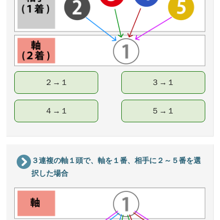
２→１
３→１
４→１
５→１
３連複の軸１頭で、軸を１番、相手に２～５番を選
択した場合