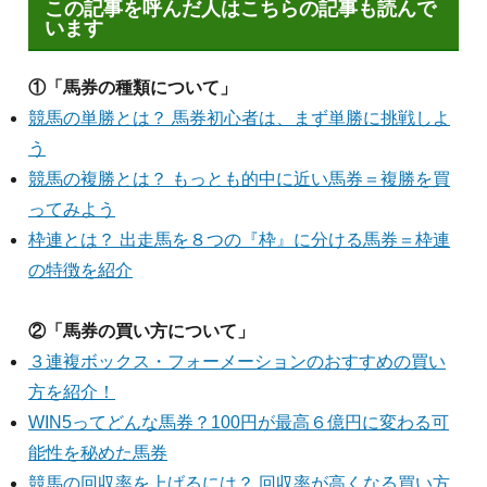
この記事を呼んだ人はこちらの記事も読んで
います
①「馬券の種類について」
競馬の単勝とは？ 馬券初心者は、まず単勝に挑戦しよ
う
競馬の複勝とは？ もっとも的中に近い馬券＝複勝を買
ってみよう
枠連とは？ 出走馬を８つの『枠』に分ける馬券＝枠連
の特徴を紹介
②「馬券の買い方について」
３連複ボックス・フォーメーションのおすすめの買い
方を紹介！
WIN5ってどんな馬券？100円が最高６億円に変わる可
能性を秘めた馬券
競馬の回収率を上げるには？ 回収率が高くなる買い方