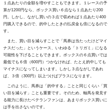
１点あたりの金額を増やすこともできます。１レースの予
算が1200円なら、ボックス買い６点なら１点あたり200
円。しかし、ながし買いの３点で収めれば１点あたり400
円購入できるので、的中したときの払戻金も倍になるので
す。
また、買い目を減らすことで「馬券は当たったけどマイ
ナスだった」というケース、いわゆる「トリガミ」になる
可能性を下げることもできます。ボックスの６点買いでは
最低でも６倍（600円）つかなければ、たとえ的中しても
マイナスになってしまいます。しかし３点ながしであれ
ば、３倍（300円）以上つけばプラスになります。
このように、馬券は「的中する」ことと同じくらい「買
い目を減らす」ことも重要です。そのため、軸馬を発見す
る能力に長けたベテランファンは、あまりボックス買いに
は手を出さないのです。