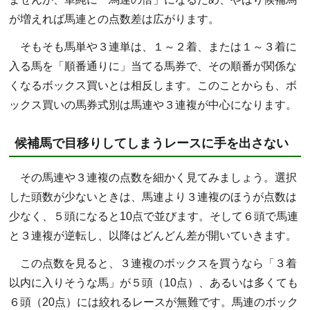
が増えれば馬連との点数差は広がります。
そもそも馬単や３連単は、１～２着、または１～３着に
入る馬を「順番通りに」当てる馬券で、その順番が関係な
くなるボックス買いとは相反します。このことからも、ボ
ックス買いの馬券式別は馬連や３連複が中心になります。
候補馬で目移りしてしまうレースに手を出さない
その馬連や３連複の点数を細かく見てみましょう。選択
した頭数が少ないときは、馬連より３連複のほうが点数は
少なく、５頭になると10点で並びます。そして６頭で馬連
と３連複が逆転し、以降はどんどん差が開いていきます。
この点数を見ると、３連複のボックスを買うなら「３着
以内に入りそうな馬」が５頭（10点）、あるいは多くても
６頭（20点）には絞れるレースが無難です。馬連のボック