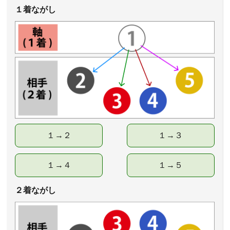
１着ながし
１→２
１→３
１→４
１→５
２着ながし