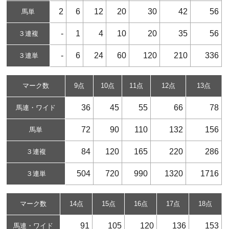
2
6
12
20
30
42
56
馬単
-
1
4
10
20
35
56
３連複
-
6
24
60
120
210
336
３連単
マーク数
9点
10点
11点
12点
13点
36
45
55
66
78
馬連・ワイド
72
90
110
132
156
馬単
84
120
165
220
286
３連複
504
720
990
1320
1716
３連単
マーク数
14点
15点
16点
17点
18点
91
105
120
136
153
馬連・ワイド