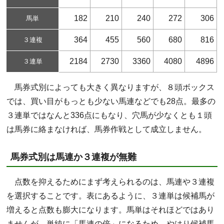
182
210
240
272
306
馬単
364
455
560
680
816
３連複
2184
2730
3360
4080
4896
３連単
馬券式別によっても大きく異なりますが、８頭ボックス
では、買い目がもっとも少ない馬連などでも28点。最多の
３連単ではなんと336点にもなり、穴馬が少なくとも１頭
は馬券に絡まなければ、馬券作戦として成立しません。
馬券式別は馬連か３連複が無難
点数を抑えるためにまず考えられるのは、馬連や３連複
を選択することです。表にあるように、３連単は候補馬が
増えると点数も膨大になります。馬単はそれほどではあり
ませんが、単純に「馬連の倍」になるため、やはり候補馬