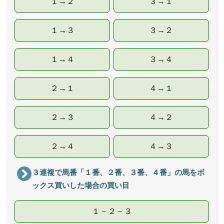
１→２
３→１
１→３
３→２
１→４
３→４
２→１
４→１
２→３
４→２
２→４
４→３
３連複で馬番「１番、２番、３番、４番」の馬をボ
ックス買いした場合の買い目
１－２－３