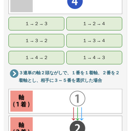
１→２→３
１→２→４
１→３→２
１→３→４
１→４→２
１→４→３
３連単の軸２頭ながしで、１番を１着軸、２番を２
着軸とし、相手に３～５番を選択した場合