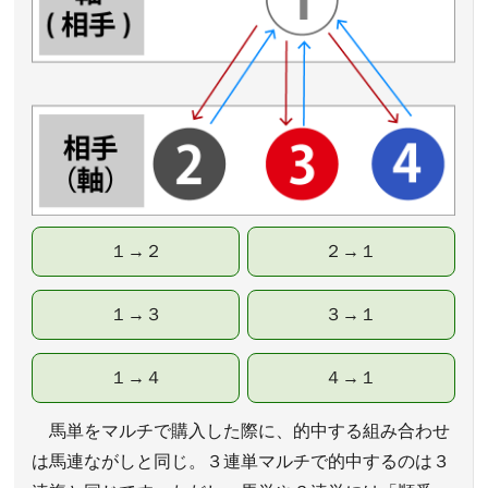
１→２
２→１
１→３
３→１
１→４
４→１
馬単をマルチで購入した際に、的中する組み合わせ
は馬連ながしと同じ。３連単マルチで的中するのは３