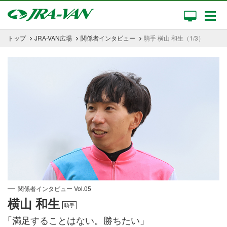
トップ
JRA-VAN広場
関係者インタビュー
騎手 横山 和生（1/3）
関係者インタビュー Vol.05
横山 和生
騎手
「満足することはない。勝ちたい」