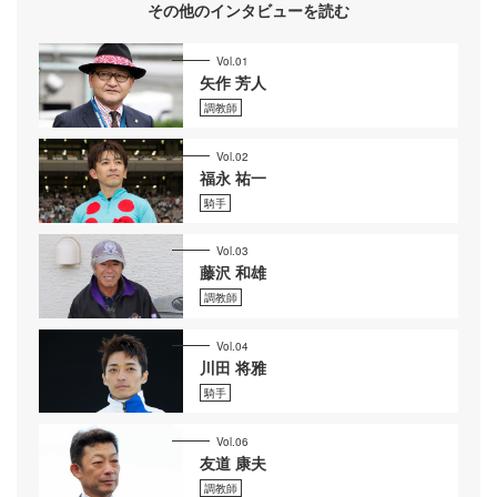
その他のインタビューを読む
Vol.01
矢作 芳人
調教師
Vol.02
福永 祐一
騎手
Vol.03
藤沢 和雄
調教師
Vol.04
川田 将雅
騎手
Vol.06
友道 康夫
調教師