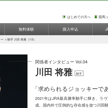
はじめての方へ
競馬
無料体験
購入申込
J
ュー
騎手 川田 将雅（1/3）
関係者インタビュー Vol.04
川田 将雅
騎手
「求められるジョッキーで
2021年はJRA最高勝率騎手に輝き、
成。国内外で圧倒的な存在感を放つ川田