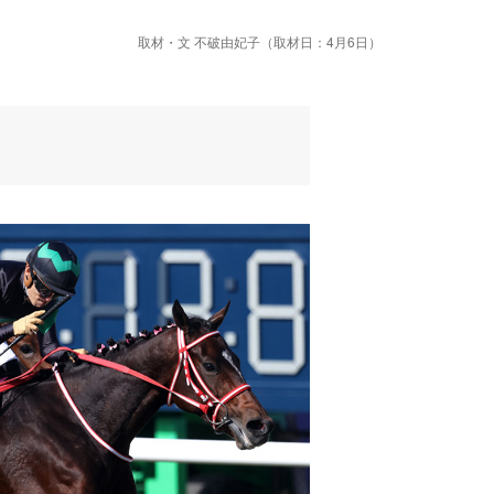
取材・文 不破由妃子（取材日：4月6日）