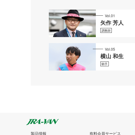
Vol.01
矢作 芳人
調教師
Vol.05
横山 和生
騎手
製品情報
有料会員サービス