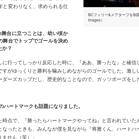
年と変わりなく、求められる仕
BCフィリー&メアターフを制覇した
Images）
の舞台に立つことは、幼い頃か
の舞台でトップでゴールを決め
たか？
しに行ってしっかり反応した時に、『ああ、勝ったな』と確信
ですがゆっくりと勝利を噛みしめながらのゴールでした。激し
ーダーズカップだし、歴史的なことなので、ガッツポーズをし
のハートマークも話題になりました。
た時点で、『勝ったらハートマークやってね』と言われていた
となったときも、みんなが僕を見ながら『将雅くん、ハートハ
りません（笑）」