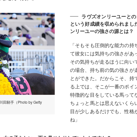
ラヴズオンリーユーとの
という好成績を収められまし
ンリーユーの強さの源とは？
「そもそも圧倒的な能力の持
て彼女には気持ちの強さがあ
その気持ちが走るほうに向い
の場合、持ち前の気の強さが
とができた。だからこそ、持
る上では、そこが一番のポイ
特徴的な目をしている馬って
Photo by Getty
ちょっと馬とは思えないくら
目が少しあるだけでも、性格
ね」