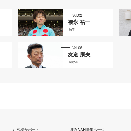
Vol.02
福永 祐一
騎手
Vol.06
友道 康夫
調教師
お客様サポート
JRA-VAN特集ページ