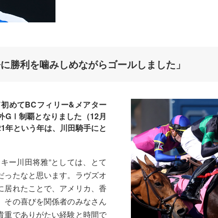
静に勝利を噛みしめながらゴールしました」
初めてBCフィリー&メアター
外GⅠ制覇となりました（12月
21年という年は、川田騎手にと
ッキー川田将雅”としては、とて
だったなと思います。ラヴズオ
に居れたことで、アメリカ、香
、その喜びを関係者のみなさん
貴重でありがたい経験と時間で