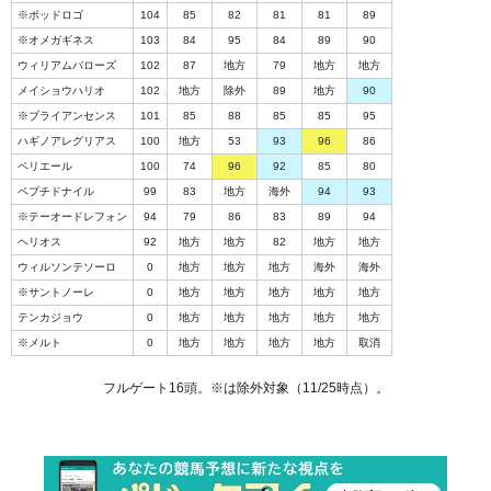
※ポッドロゴ
104
85
82
81
81
89
※オメガギネス
103
84
95
84
89
90
ウィリアムバローズ
102
87
地方
79
地方
地方
メイショウハリオ
102
地方
除外
89
地方
90
※ブライアンセンス
101
85
88
85
85
95
ハギノアレグリアス
100
地方
53
93
96
86
ペリエール
100
74
96
92
85
80
ペプチドナイル
99
83
地方
海外
94
93
※テーオードレフォン
94
79
86
83
89
94
ヘリオス
92
地方
地方
82
地方
地方
ウィルソンテソーロ
0
地方
地方
地方
海外
海外
※サントノーレ
0
地方
地方
地方
地方
地方
テンカジョウ
0
地方
地方
地方
地方
地方
※メルト
0
地方
地方
地方
地方
取消
フルゲート16頭。※は除外対象（11/25時点）。