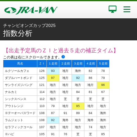
チャンピオンズカップ2025
指数分析
【出走予定馬のＺＩと過去５走の補正タイム】
この表は右にスクロールできます。
馬名
ＺＩ
１走前
２走前
３走前
４走前
５走前
ルクソールカフェ
126
93
地方
海外
82
78
ダブルハートボンド
125
97
地方
92
86
79
サンライズジパング
121
地方
地方
地方
地方
96
ナルカミ
114
地方
地方
84
81
67
シックスペンス
112
地方
芝
芝
芝
芝
アウトレンジ
110
79
地方
95
地方
地方
※テーオーパスワード
108
87
91
89
84
海外
ラムジェット
108
92
海外
地方
海外
海外
セラフィックコール
107
地方
地方
地方
74
地方
※ハピ
105
91
76
芝
芝
85