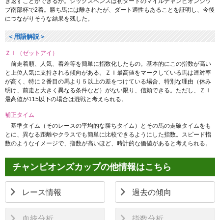
き返すことができるか。シックスペンスは初ダートのマイルチャンピオンシッ
プ南部杯で2着。勝ち馬には離されたが、ダート適性もあることを証明し、今後
につながりそうな結果を残した。
＜用語解説＞
ＺＩ（ゼットアイ）
前走着順、人気、着差等を簡単に指数化したもの。基本的にこの指数が高い
と上位人気に支持される傾向がある。ＺＩ最高値をマークしている馬は連対率
が高く、特に２番目の馬より５以上の差をつけている場合、特別な理由（休み
明け、前走と大きく異なる条件など）がない限り、信頼できる。ただし、ＺＩ
最高値が115以下の場合は混戦と考えられる。
補正タイム
基準タイム（そのレースの平均的な勝ちタイム）とその馬の走破タイムをも
とに、異なる距離やクラスでも簡単に比較できるようにした指数。スピード指
数のようなイメージで、指数が高いほど、時計的な価値があると考えられる。
チャンピオンズカップの他情報はこちら
レース情報
過去の傾向
血統分析
指数分析