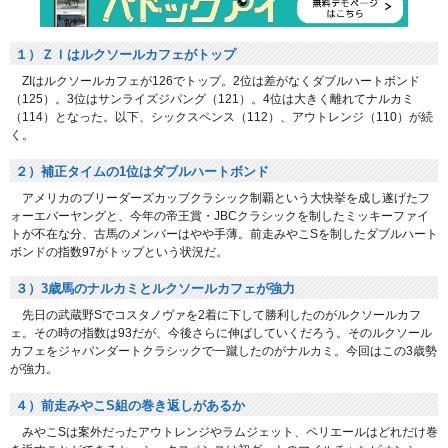
１）ＺＩはルクソールカフェがトップ
ZIはルクソールカフェが126でトップ。2位は差がなくダブルハートボンド
（125）。3位はサンライズジパング（121）。4位は大きく離れてナルカミ
（114）となった。以下、シックスペンス（112）、アウトレンジ（110）が続
く。
２）補正タイムの1位はダブルハートボンド
アメリカのブリーダーズカップクラシック制覇という大快挙を成し遂げたフ
ォーエバーヤングと、今年の帝王賞・JBCクラシックを制したミッキーファイ
トが不在な分、古馬のメンバーはやや手薄。前走みやこSを制したダブルハート
ボンドの指数97がトップという状況だ。
３）3歳馬のナルカミとルクソールカフェが強力
先日の武蔵野Sでコスタノヴァを2着に下して勝利したのがルクソールカフ
ェ。その時の指数は93だが、今後さらに伸ばしていくだろう。そのルクソール
カフェをジャパンダートクラシックで一蹴したのがナルカミ。今回はこの3歳勢
が強力。
４）前走みやこS組の巻き返しがあるか
みやこSは案外だったアウトレンジやラムジェット、ペリエールはどれだけ巻