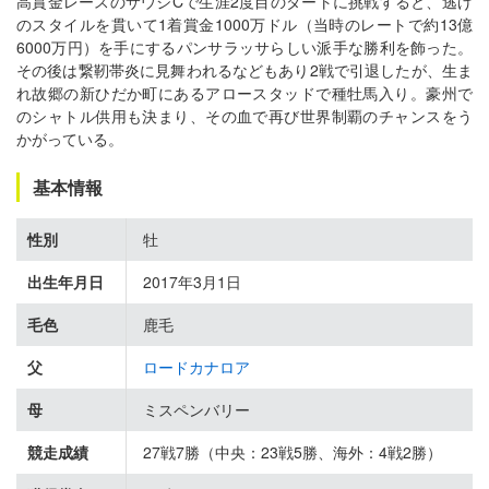
高賞金レースのサウジCで生涯2度目のダートに挑戦すると、逃げ
のスタイルを貫いて1着賞金1000万ドル（当時のレートで約13億
6000万円）を手にするパンサラッサらしい派手な勝利を飾った。
その後は繋靭帯炎に見舞われるなどもあり2戦で引退したが、生ま
れ故郷の新ひだか町にあるアロースタッドで種牡馬入り。豪州で
のシャトル供用も決まり、その血で再び世界制覇のチャンスをう
かがっている。
基本情報
性別
牡
出生年月日
2017年3月1日
毛色
鹿毛
父
ロードカナロア
母
ミスペンバリー
競走成績
27戦7勝（中央：23戦5勝、海外：4戦2勝）