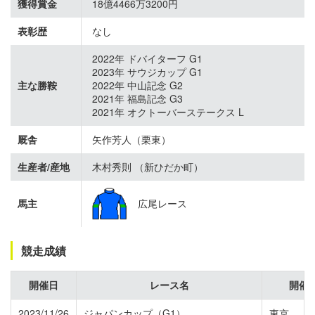
獲得賞金
18億4466万3200円
表彰歴
なし
2022年 ドバイターフ G1
2023年 サウジカップ G1
主な勝鞍
2022年 中山記念 G2
2021年 福島記念 G3
2021年 オクトーバーステークス L
厩舎
矢作芳人（栗東）
生産者/産地
木村秀則 （新ひだか町）
馬主
広尾レース
競走成績
開催日
レース名
開催
2023/11/26
ジャパンカップ（G1）
東京