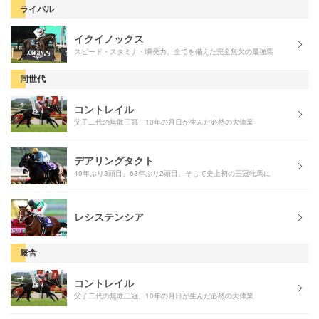
ライバル
イクイノックス
スピード・スタミナ・瞬発力、全てを備えた完全無欠の最強馬
同世代
コントレイル
父子二代の無敗三冠、10年の月日が生んだ必然の大偉業
デアリングタクト
40年ぶり3頭目、63年ぶり2頭目、そして史上初の三冠牝馬に
レシステンシア
厩舎
コントレイル
父子二代の無敗三冠、10年の月日が生んだ必然の大偉業