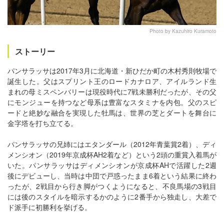
Photo by Kazuhiro Kuramoto
ストーリー
パンサラッサは2017年3月に北海道・新ひだか町の木村秀則牧場で
誕生した。父はスプリント王のロードカナロア、アイルランド生
まれの母ミスペンバリーは現役時代に7戦未勝利だったが、その父
にモンジューを持つなど母系は豊富なスタミナを内包。父のスピ
ードと絶妙な融合を実現した牡馬は、世界の芝とダートを舞台に
金字塔を打ち立てる。
パンサラッサの兄姉にはエタンダール（2012年青葉賞2着）、ディ
メンシオン（2019年京成杯AH2着など）という2頭の重賞入着馬が
いた。パンサラッサはディメンシオンが京成杯AHで活躍した2週
後にデビューし、当時は中団で戸惑ったまま6着という結果に終わ
ったが、2戦目から行き脚がつくようになると、不良馬場の3戦目
には後のスタイルを暗示するかのように2番手から独走し、大差で
ド派手に初勝利を挙げる。