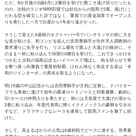
ただ、8か月後の3歳6月に2勝目を挙げた際こそ逃げ切りだったも
のの、次戦のラジオNIKKEI賞では好位からの競馬で2着。逃げにこ
だわる型を確立した訳ではなく、重賞での賞金加算でオープン入
りを果たした一方で白星から1年余り遠ざかった。
そうして迎えた4歳秋のオクトーバーSでパンサラッサの前に大き
な道が拓ける。初コンビを組んだ吉田豊騎手が矢作芳人調教師の
要求通りに先手を打ち、リズム優先で運ぶと大逃げの格好に。そ
のまま一杯に粘り込んで待望の3勝目を挙げた。これできっかけを
つかむと次戦の福島記念もハイペースで飛ばし、肉を切らせて骨
を断つ真っ向勝負で重賞初制覇。けれん味なく疾走する姿は「令
和のツインターボ」の異名を取るようになった。
明け5歳の中山記念からは吉田豊騎手が主戦に定着し、ドバイター
フでも果敢に逃げて前年の覇者ロードノースと同着優勝。劇的に
G1ホースの仲間入りを果たすと、秋には天皇賞で大逃げの形から
2着に粘り込み、年度代表馬に輝くイクイノックスの豪脚を引き出
すなど、ドラマチックなレースを連発して競馬ファンを魅了し続
けた。
そして、高まるばかりの人気は6歳初戦でピークに達する。世界最