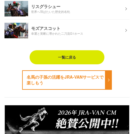
リスグラシュー
世界へ羽ばたいた歴史的名牝
モズアスコット
幸運と英断に導かれた二刀流G1ホース
一覧に戻る
名馬の子孫の活躍をJRA-VANサービスで
楽しもう