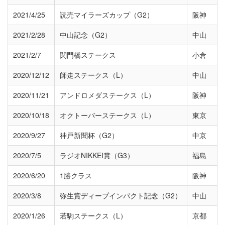
2021/4/25
読売マイラーズカップ（G2）
阪神
2021/2/28
中山記念（G2）
中山
2021/2/7
関門橋ステークス
小倉
2020/12/12
師走ステークス（L）
中山
2020/11/21
アンドロメダステークス（L）
阪神
2020/10/18
オクトーバーステークス（L）
東京
2020/9/27
神戸新聞杯（G2）
中京
2020/7/5
ラジオNIKKEI賞（G3）
福島
2020/6/20
1勝クラス
阪神
2020/3/8
弥生賞ディープインパクト記念（G2）
中山
2020/1/26
若駒ステークス（L）
京都