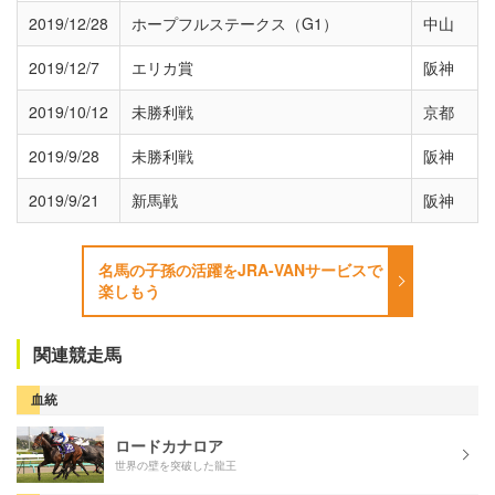
2019/12/28
ホープフルステークス（G1）
中山
2019/12/7
エリカ賞
阪神
2019/10/12
未勝利戦
京都
2019/9/28
未勝利戦
阪神
2019/9/21
新馬戦
阪神
名馬の子孫の活躍をJRA-VANサービスで
楽しもう
関連競走馬
血統
ロードカナロア
世界の壁を突破した龍王