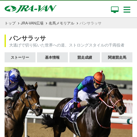
トップ
JRA-VAN広場
名馬メモリアル
パンサラッサ
パンサラッサ
大逃げで切り拓いた世界への道、ストロングスタイルの千両役者
ストーリー
基本情報
競走成績
関連競走馬