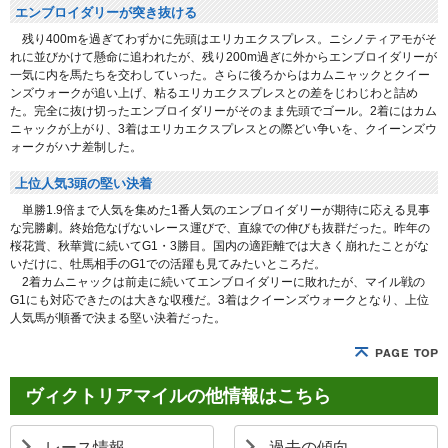
エンブロイダリーが突き抜ける
残り400mを過ぎてわずかに先頭はエリカエクスプレス。ニシノティアモがそ
れに並びかけて懸命に追われたが、残り200m過ぎに外からエンブロイダリーが
一気に内を馬たちを交わしていった。さらに後ろからはカムニャックとクイー
ンズウォークが追い上げ、粘るエリカエクスプレスとの差をじわじわと詰め
た。完全に抜け切ったエンブロイダリーがそのまま先頭でゴール。2着にはカム
ニャックが上がり、3着はエリカエクスプレスとの際どい争いを、クイーンズウ
ォークがハナ差制した。
上位人気3頭の堅い決着
単勝1.9倍まで人気を集めた1番人気のエンブロイダリーが期待に応える見事
な完勝劇。終始危なげないレース運びで、直線での伸びも抜群だった。昨年の
桜花賞、秋華賞に続いてG1・3勝目。国内の適距離では大きく崩れたことがな
いだけに、牡馬相手のG1での活躍も見てみたいところだ。
2着カムニャックは前走に続いてエンブロイダリーに敗れたが、マイル戦の
G1にも対応できたのは大きな収穫だ。3着はクイーンズウォークとなり、上位
人気馬が順番で決まる堅い決着だった。
ヴィクトリアマイルの他情報はこちら
レース情報
過去の傾向