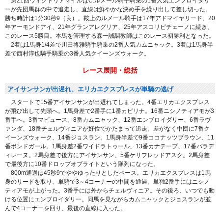
第21回ヴィクトリアマイルはC.ルメール騎手騎乗の1番人気エンブロイダリ
ーが先団馬群の中で追走し、直線は鮮やかな決め手を繰り出して差し切った。
勝ち時計は1分30秒9（良）。鞍上のルメール騎手は17年アドマイヤリード、20
年アーモンドアイ、21年グランアレグリア、25年アスコリピチェーノに続き、
このレース5勝目。本馬を管理する森一誠調教師はこのレース初勝利となった。
2着は1馬身1/4差で川田将雅騎手騎乗の2番人気カムニャック。3着は1馬身半
差で西村淳也騎手騎乗の3番人気クイーンズウォーク。
レース展開・総括
アイサンサンが出遅れ、エリカエクスプレスが単騎の逃げ
スタートで15番アイサンサンが出遅れてしまった。4番エリカエクスプレス
が飛び出して先頭へ。1馬身差で2番手に1番カピリナ。16番ニシノティアモが3
番手へ。3番マピュース、8番カムニャック、12番エンブロイダリー、6番ラヴ
ァンダ、18番チェルヴィニアが好位でかたまって追走。差がなく中団に7番ク
イーンズウォーク、14番ジョスラン。1馬身半差で9番ココナッツブラウン、11
番ボンドガール。1馬身差2番ワイドラトゥール、13番カナテープ、17番パラデ
ィレーヌ。2馬身差で後方にアイサンサン、5番ケリフレッドアスク。2馬身差
で最後方に10番ドロップオブライトという隊列になった。
800m通過は45秒9でややゆったりとしたペース。エリカエクスプレスは1馬
身のリードを取り、単騎で3～4コーナーの中間を通過。単独2番手にはニシノ
ティアモが上がった。3番手には外からチェルヴィニア。その後ろ、いつでも動
ける位置にエンブロイダリー。同馬を見ながらカムニャックとジョスランが並
んで4コーナーを回り、最後の直線に入った。