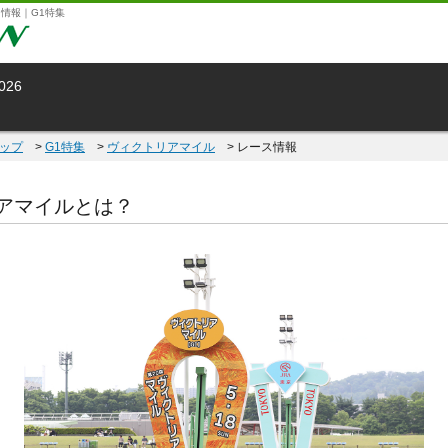
ース情報｜G1特集
26
ップ
>
G1特集
>
ヴィクトリアマイル
> レース情報
アマイルとは？