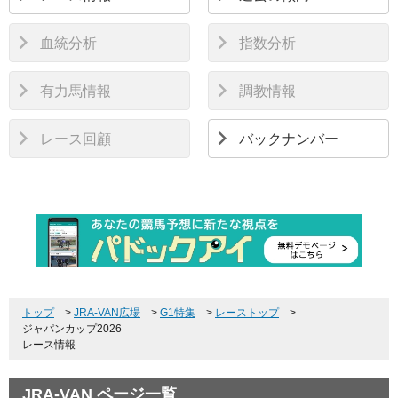
血統分析
指数分析
有力馬情報
調教情報
レース回顧
バックナンバー
トップ
>
JRA-VAN広場
>
G1特集
>
レーストップ
>
ジャパンカップ2026
レース情報
JRA-VAN ページ一覧