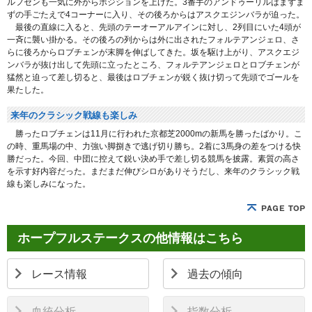
ルフセンも一気に外からポジションを上げた。3番手のアンドゥーリルはまずま
ずの手ごたえで4コーナーに入り、その後ろからはアスクエジンバラが迫った。
最後の直線に入ると、先頭のテーオーアルアインに対し、2列目にいた4頭が
一斉に襲い掛かる。その後ろの列からは外に出されたフォルテアンジェロ、さ
らに後ろからロブチェンが末脚を伸ばしてきた。坂を駆け上がり、アスクエジ
ンバラが抜け出して先頭に立ったところ、フォルテアンジェロとロブチェンが
猛然と迫って差し切ると、最後はロブチェンが鋭く抜け切って先頭でゴールを
果たした。
来年のクラシック戦線も楽しみ
勝ったロブチェンは11月に行われた京都芝2000mの新馬を勝ったばかり。こ
の時、重馬場の中、力強い脚捌きで逃げ切り勝ち。2着に3馬身の差をつける快
勝だった。今回、中団に控えて鋭い決め手で差し切る競馬を披露。素質の高さ
を示す好内容だった。まだまだ伸びシロがありそうだし、来年のクラシック戦
線も楽しみになった。
ホープフルステークスの他情報はこちら
レース情報
過去の傾向
血統分析
指数分析