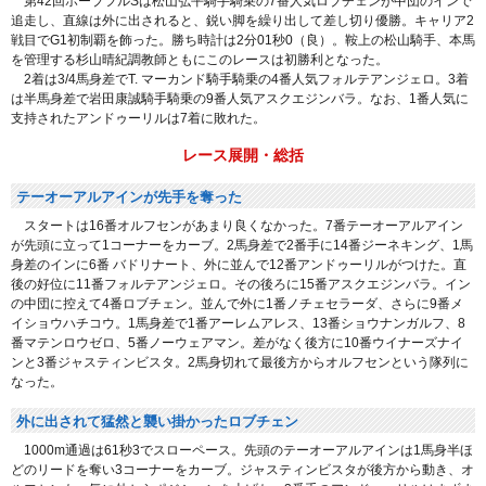
第42回ホープフルSは松山弘平騎手騎乗の7番人気ロブチェンが中団のインで
追走し、直線は外に出されると、鋭い脚を繰り出して差し切り優勝。キャリア2
戦目でG1初制覇を飾った。勝ち時計は2分01秒0（良）。鞍上の松山騎手、本馬
を管理する杉山晴紀調教師ともにこのレースは初勝利となった。
2着は3/4馬身差でT. マーカンド騎手騎乗の4番人気フォルテアンジェロ。3着
は半馬身差で岩田康誠騎手騎乗の9番人気アスクエジンバラ。なお、1番人気に
支持されたアンドゥーリルは7着に敗れた。
レース展開・総括
テーオーアルアインが先手を奪った
スタートは16番オルフセンがあまり良くなかった。7番テーオーアルアイン
が先頭に立って1コーナーをカーブ。2馬身差で2番手に14番ジーネキング、1馬
身差のインに6番 バドリナート、外に並んで12番アンドゥーリルがつけた。直
後の好位に11番フォルテアンジェロ。その後ろに15番アスクエジンバラ。イン
の中団に控えて4番ロブチェン。並んで外に1番ノチェセラーダ、さらに9番メ
イショウハチコウ。1馬身差で1番アーレムアレス、13番ショウナンガルフ、8
番マテンロウゼロ、5番ノーウェアマン。差がなく後方に10番ウイナーズナイ
ンと3番ジャスティンビスタ。2馬身切れて最後方からオルフセンという隊列に
なった。
外に出されて猛然と襲い掛かったロブチェン
1000m通過は61秒3でスローペース。先頭のテーオーアルアインは1馬身半ほ
どのリードを奪い3コーナーをカーブ。ジャスティンビスタが後方から動き、オ