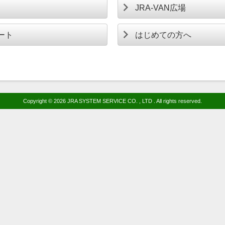
JRA-VAN広場
ート
はじめての方へ
Copyright © 2026 JRA SYSTEM SERVICE CO. , LTD . All rights reserved.