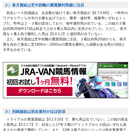
２）皐月賞組は芝中距離の重賞勝利実績に注目
前走レース別成績は、出走数が抜けて多い皐月賞組が【8.7.5.66】。一昨年の
ワグネリアンら大半の８勝をあげており、勝率・連対率・複勝率いずれもトッ
プだ。昨年は２・３着が該当しており、毎年連対馬が出ている。この組の３着
以内馬20頭中17頭は前走で上位５番人気以内に支持されていた。ただし、皐月
賞を１番人気で勝利した馬は【0.0.1.2】と連対馬が出ていない。
また、皐月賞組は芝中距離の重賞実績に注目。３着以内馬20頭のうち、皐月
賞を含めて過去に芝1800ｍ～2000ｍの重賞を勝利した経験がある馬が18頭と
大半を占めている。
３）別路線組は前走連対がほぼ必須
トライアルの青葉賞組は【0.2.3.20】で、勝ち馬は出ていない。この組の前走
１着馬は【0.2.1.7】で、好走した17年３着のアドミラブルら３頭はいずれも前
走上がり最速で勝利していた。また、13年３着アポロソニックは前走青葉賞で