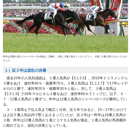
昨年は12番人気ロジャーバローズが激走して勝利。２着に３番人気ダノンキングリー、３着に２番人気ヴェロックスが
入った。
１）近２年は波乱の決着
過去10年の人気別成績は、１番人気馬が【3.1.3.3】。2015年ドゥラメンテら
３勝をあげ、連対率40％・複勝率70％。２番人気馬は【1.1.1.7】で17年レイデ
オロの１勝で、連対率20％・複勝率30％と低い。対して、３番人気馬は
【3.3.1.3】で16年マカヒキら３勝をあげ、連対率60％でトップだ。以下、５・
７・12番人気馬が１勝ずつ。昨年は12番人気馬ロジャーバローズが勝利してい
る。
２・３着馬も下位人気まで幅広く分布。近５年でみると、15～17年にかけて
は上位５番人気以内で堅くおさまっていたが、近２年は一昨年は16番人気馬が
３着、昨年は12番人気馬が１着と２ケタ人気馬が激走。１番人気馬が馬券圏外
に敗れており、波乱の決着となっている。