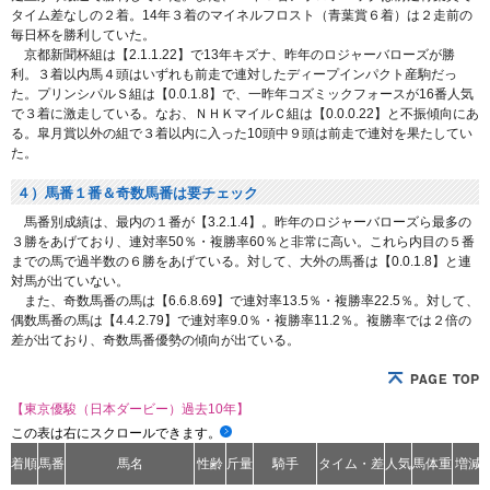
タイム差なしの２着。14年３着のマイネルフロスト（青葉賞６着）は２走前の
毎日杯を勝利していた。
京都新聞杯組は【2.1.1.22】で13年キズナ、昨年のロジャーバローズが勝
利。３着以内馬４頭はいずれも前走で連対したディープインパクト産駒だっ
た。プリンシパルＳ組は【0.0.1.8】で、一昨年コズミックフォースが16番人気
で３着に激走している。なお、ＮＨＫマイルＣ組は【0.0.0.22】と不振傾向にあ
る。皐月賞以外の組で３着以内に入った10頭中９頭は前走で連対を果たしてい
た。
４）馬番１番＆奇数馬番は要チェック
馬番別成績は、最内の１番が【3.2.1.4】。昨年のロジャーバローズら最多の
３勝をあげており、連対率50％・複勝率60％と非常に高い。これら内目の５番
までの馬で過半数の６勝をあげている。対して、大外の馬番は【0.0.1.8】と連
対馬が出ていない。
また、奇数馬番の馬は【6.6.8.69】で連対率13.5％・複勝率22.5％。対して、
偶数馬番の馬は【4.4.2.79】で連対率9.0％・複勝率11.2％。複勝率では２倍の
差が出ており、奇数馬番優勢の傾向が出ている。
【東京優駿（日本ダービー）過去10年】
この表は右にスクロールできます。
着順
馬番
馬名
性齢
斤量
騎手
タイム・差
人気
馬体重
増減