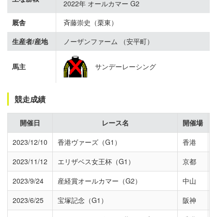
2022年 オールカマー G2
厩舎
斉藤崇史（栗東）
生産者/産地
ノーザンファーム （安平町）
馬主
サンデーレーシング
競走成績
開催日
レース名
開催場
2023/12/10
香港ヴァーズ（G1）
香港
2023/11/12
エリザベス女王杯（G1）
京都
2023/9/24
産経賞オールカマー（G2）
中山
2023/6/25
宝塚記念（G1）
阪神