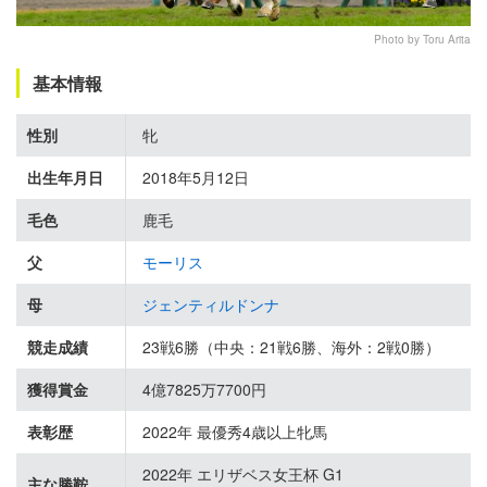
Photo by Toru Arita
基本情報
性別
牝
出生年月日
2018年5月12日
毛色
鹿毛
父
モーリス
母
ジェンティルドンナ
競走成績
23戦6勝（中央：21戦6勝、海外：2戦0勝）
獲得賞金
4億7825万7700円
表彰歴
2022年 最優秀4歳以上牝馬
2022年 エリザベス女王杯 G1
主な勝鞍