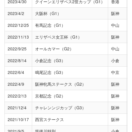
2023/4/30
クイーンエリザベス2世カップ（G1）
香港
2023/4/2
大阪杯（G1）
阪神
2022/12/25
有馬記念（G1）
中山
2022/11/13
エリザベス女王杯（G1）
阪神
2022/9/25
オールカマー（G2）
中山
2022/8/14
小倉記念（G3）
小倉
2022/6/4
鳴尾記念（G3）
中京
2022/4/9
阪神牝馬ステークス（G2）
阪神
2022/2/13
京都記念（G2）
阪神
2021/12/4
チャレンンジカップ（G3）
阪神
2021/10/17
西宮ステークス
阪神
2021/9/5
筑後川特別
小倉