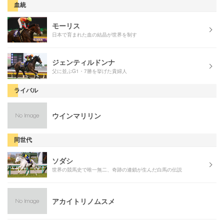
血統
モーリス
日本で育まれた血の結晶が世界を制す
ジェンティルドンナ
父に並ぶG1・7勝を挙げた貴婦人
ライバル
ウインマリリン
同世代
ソダシ
世界の競馬史で唯一無二、奇跡の連鎖が生んだ白馬の伝説
アカイトリノムスメ