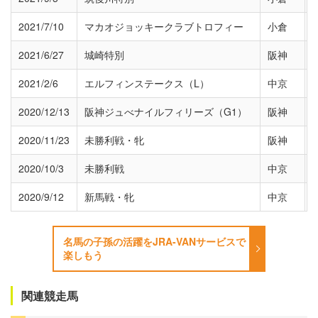
2021/7/10
マカオジョッキークラブトロフィー
小倉
2021/6/27
城崎特別
阪神
2021/2/6
エルフィンステークス（L）
中京
2020/12/13
阪神ジュべナイルフィリーズ（G1）
阪神
2020/11/23
未勝利戦・牝
阪神
2020/10/3
未勝利戦
中京
2020/9/12
新馬戦・牝
中京
名馬の子孫の活躍をJRA-VANサービスで
楽しもう
関連競走馬