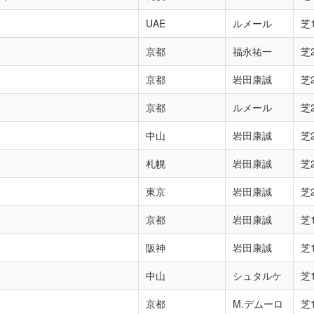
UAE
ルメール
芝1
京都
福永祐一
芝2
）
京都
岩田康誠
芝2
京都
ルメール
芝2
中山
岩田康誠
芝2
札幌
岩田康誠
芝2
東京
岩田康誠
芝2
京都
岩田康誠
芝1
阪神
岩田康誠
芝1
中山
シュタルケ
芝1
京都
M.デムーロ
芝1