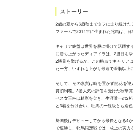
ストーリー
2歳の夏から6歳秋までタフに走り続け
ファームで2014年に生まれた牝馬は、
キャリア終盤は世界を股に掛けて活躍す
に勝ち上がったディアドラは、2勝目を挙
2勝目を挙げるが、この時点でキャリアは
た一方、いずれも上がり最速で着順以上
そして、その素質は時を置かず開花を迎え
賞初制覇。3番人気の評価を受けた秋華
ベス女王杯は精彩を欠き、生涯唯一の2
と3着を分け合い、牡馬の一線級とも遜
帰国後はデビューしてから最長となる4か
で連勝し、牝馬限定戦では一枚上の実力