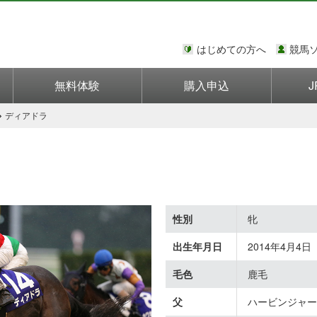
はじめての方へ
競馬
無料体験
購入申込
J
ディアドラ
性別
牝
出生年月日
2014年4月4日
毛色
鹿毛
父
ハービンジャー