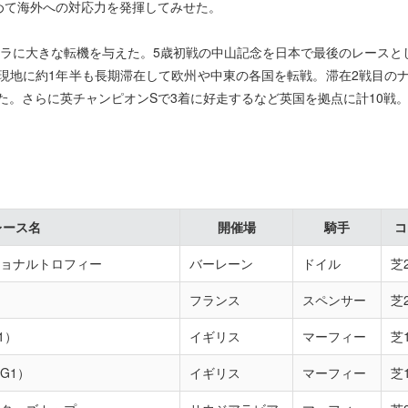
めて海外への対応力を発揮してみせた。
ドラに大きな転機を与えた。5歳初戦の中山記念を日本で最後のレースと
現地に約1年半も長期滞在して欧州や中東の各国を転戦。滞在2戦目のナ
た。さらに英チャンピオンSで3着に好走するなど英国を拠点に計10戦
レース名
開催場
騎手
コ
ョナルトロフィー
バーレーン
ドイル
芝2
フランス
スペンサー
芝2
1）
イギリス
マーフィー
芝1
G1）
イギリス
マーフィー
芝1