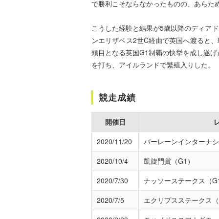
で勝利こそならなかったものの、あらた
こうした経験と結果が5歳以降のディア
ンエリザベス2世C経由で英国へ渡ると、
頭目となる英国G1制覇の快挙を成し遂げ
を打ち、アイルランドで繁殖入りした。
競走成績
開催日
2020/11/20
バーレーンインターナシ
2020/10/4
凱旋門賞（G1）
2020/7/30
ナッソーステークス（G
2020/7/5
エクリプスステークス（