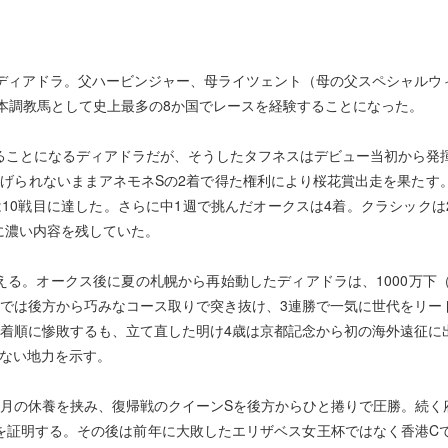
たディアドラ。父ハービンジャー、母ライツェント（母の父スペシャルウ
日本調教馬として史上最多の8か国でレースを経験することになった。
ることになるディアドラだが、そうしたタフネスはデビュー当初から発揮
げられないままアネモネSの2着で得た権利により桜花賞出走を果たす
10戦目に達した。さらに中1週で挑んだオークスは4着。クラシック
に濃い内容を残していた。
る。オークス後に夏の札幌から再始動したディアドラは、1000万下
賞では後方から巧みなコース取りで突き抜け、3連勝で一気に世代をリー
桁着順に惨敗するも、立て直した明け4歳は京都記念から初の海外遠征に
色ない地力を示す。
月の休養を挟み、復帰戦のクイーンSを後方からひと捲りで圧勝。続く府
を証明する。その後は前年に大敗したエリザベス女王杯ではなく香港Cで