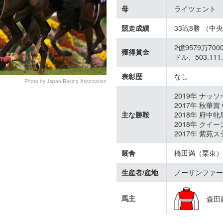
母
ライツェント
競走成績
33戦8勝 （中
2億9579万70
獲得賞金
ドル、503.11
表彰歴
なし
Photo by Japan Racing Association
2019年 ナッ
2017年 秋華賞 
主な勝鞍
2018年 府中
2018年 クイ
2017年 紫苑ス
厩舎
橋田満（栗東）
生産者/産地
ノーザンファー
馬主
森田