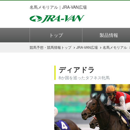
名馬メモリアル｜JRA-VAN広場
トップ
製品情報
競馬予想・競馬情報
トップ
JRA-VAN広場
名馬メモリアル
ディアドラ
8か国を巡ったタフネス牝馬