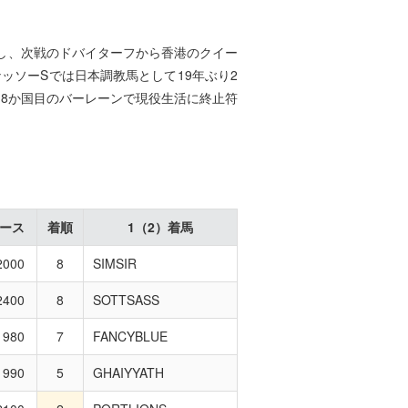
し、次戦のドバイターフから香港のクイー
ッソーSでは日本調教馬として19年ぶり2
。8か国目のバーレーンで現役生活に終止符
ース
着順
1（2）着馬
000
8
SIMSIR
400
8
SOTTSASS
980
7
FANCYBLUE
990
5
GHAIYYATH