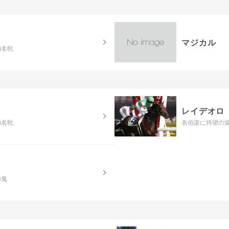
マジカル
的名牝
レイデオロ
的名牝
名伯楽に待望の
の鬼