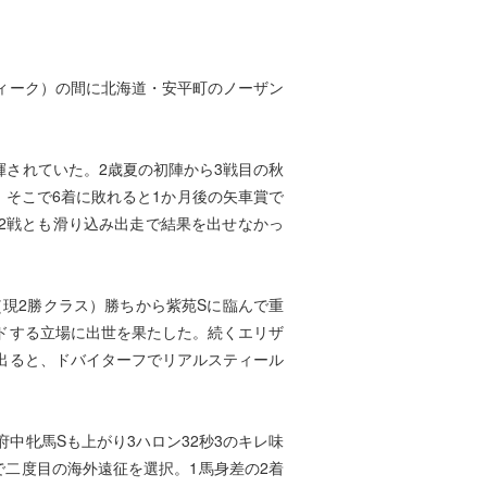
ィーク）の間に北海道・安平町のノーザン
されていた。2歳夏の初陣から3戦目の秋
。そこで6着に敗れると1か月後の矢車賞で
は2戦とも滑り込み出走で結果を出せなかっ
（現2勝クラス）勝ちから紫苑Sに臨んで重
ドする立場に出世を果たした。続くエリザ
出ると、ドバイターフでリアルスティール
中牝馬Sも上がり3ハロン32秒3のキレ味
二度目の海外遠征を選択。1馬身差の2着