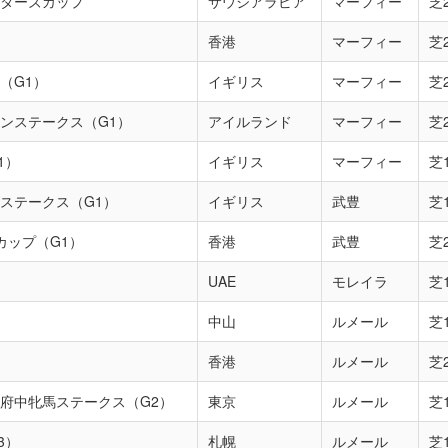
ターズカップ
サウジアラビア
マーフィー
芝2
香港
マーフィー
芝2
（G1）
イギリス
マーフィー
芝2
ンステークス（G1）
アイルランド
マーフィー
芝2
1）
イギリス
マーフィー
芝1
ステークス（G1）
イギリス
武豊
芝1
カップ（G1）
香港
武豊
芝2
UAE
モレイラ
芝1
中山
ルメール
芝1
香港
ルメール
芝2
府中牝馬ステークス（G2）
東京
ルメール
芝1
3）
札幌
ルメール
芝1