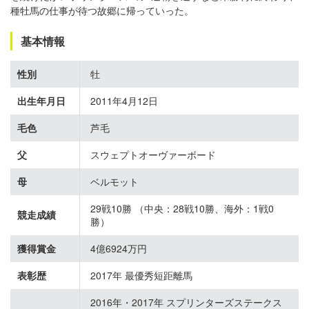
種牡馬の仕事が待つ故郷に帰っていった。
基本情報
性別
牡
出生年月日
2011年4月12日
毛色
芦毛
父
スウェプトオーヴァーボード
母
ベルモット
29戦10勝 （中央：28戦10勝、海外：1戦0
競走成績
勝）
獲得賞金
4億6924万円
表彰歴
2017年 最優秀短距離馬
2016年・2017年 スプリンターズステークス