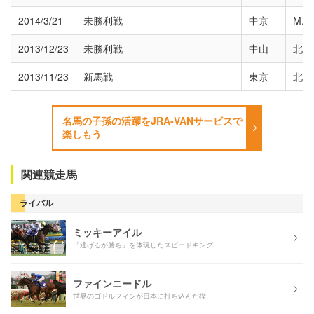
2014/3/21
未勝利戦
中京
M.
2013/12/23
未勝利戦
中山
北村
2013/11/23
新馬戦
東京
北村
名馬の子孫の活躍をJRA-VANサービスで
楽しもう
関連競走馬
ライバル
ミッキーアイル
「逃げるが勝ち」を体現したスピードキング
ファインニードル
世界のゴドルフィンが日本に打ち込んだ楔