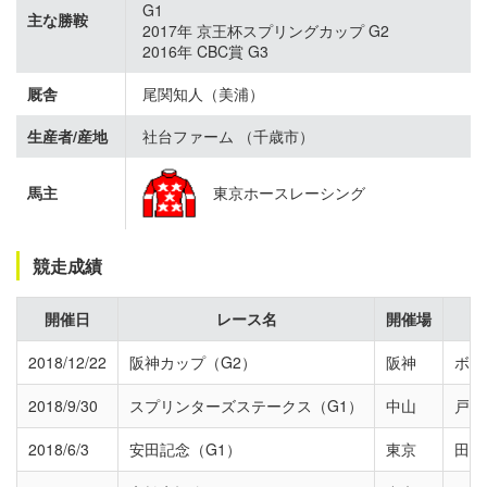
G1
主な勝鞍
2017年 京王杯スプリングカップ G2
2016年 CBC賞 G3
厩舎
尾関知人（美浦）
生産者/産地
社台ファーム （千歳市）
馬主
東京ホースレーシング
競走成績
開催日
レース名
開催場
2018/12/22
阪神カップ（G2）
阪神
ボウ
2018/9/30
スプリンターズステークス（G1）
中山
戸崎
2018/6/3
安田記念（G1）
東京
田辺