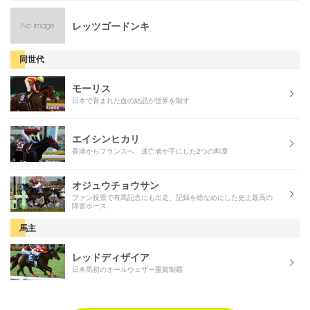
レッツゴードンキ
同世代
モーリス
日本で育まれた血の結晶が世界を制す
エイシンヒカリ
香港からフランスへ、逃亡者が手にした2つの勲章
オジュウチョウサン
ファン投票で有馬記念にも出走、記録を総なめにした史上最高の
障害ホース
馬主
レッドディザイア
日本馬初のオールウェザー重賞制覇