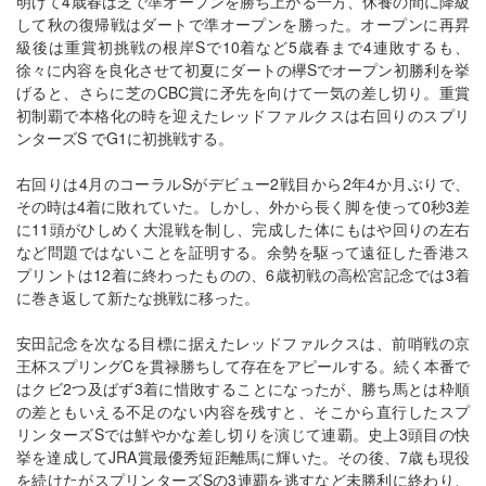
明けて4歳春は芝で準オープンを勝ち上がる一方、休養の間に降級
して秋の復帰戦はダートで準オープンを勝った。オープンに再昇
級後は重賞初挑戦の根岸Sで10着など5歳春まで4連敗するも、
徐々に内容を良化させて初夏にダートの欅Sでオープン初勝利を挙
げると、さらに芝のCBC賞に矛先を向けて一気の差し切り。重賞
初制覇で本格化の時を迎えたレッドファルクスは右回りのスプリ
ンターズS でG1に初挑戦する。
右回りは4月のコーラルSがデビュー2戦目から2年4か月ぶりで、
その時は4着に敗れていた。しかし、外から長く脚を使って0秒3差
に11頭がひしめく大混戦を制し、完成した体にもはや回りの左右
など問題ではないことを証明する。余勢を駆って遠征した香港ス
プリントは12着に終わったものの、6歳初戦の高松宮記念では3着
に巻き返して新たな挑戦に移った。
安田記念を次なる目標に据えたレッドファルクスは、前哨戦の京
王杯スプリングCを貫禄勝ちして存在をアピールする。続く本番で
はクビ2つ及ばず3着に惜敗することになったが、勝ち馬とは枠順
の差ともいえる不足のない内容を残すと、そこから直行したスプ
リンターズSでは鮮やかな差し切りを演じて連覇。史上3頭目の快
挙を達成してJRA賞最優秀短距離馬に輝いた。その後、7歳も現役
を続けたがスプリンターズSの3連覇を逃すなど未勝利に終わり、