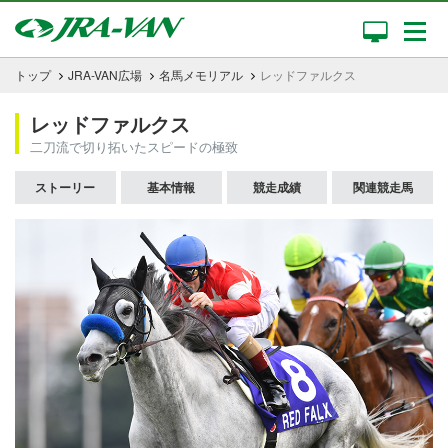
トップ
JRA-VAN広場
名馬メモリアル
レッドファルクス
レッドファルクス
二刀流で切り拓いたスピードの極致
ストーリー
基本情報
競走成績
関連競走馬