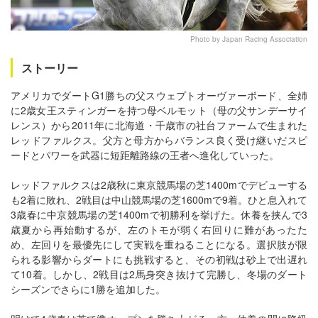
Photo by Japan Racing Association
ストーリー
アメリカでダートG1勝ちの父スウェプトオーヴァーボード、全姉
に2歳女王スティンガーを持つ母ベルモット（母の父サンデーサイ
レンス）から2011年に北海道・千歳市の社台ファームで生まれた
レッドファルクス。父方と母方からバランス良く受け継いだスピ
ードとパワーを武器に短距離路線の王者へ進化していった。
レッドファルクスは2歳秋に東京競馬場の芝1400mでデビューする
も2着に敗れ、2戦目は中山競馬場の芝1600mで9着。ひと息入れて
3歳春に中京競馬場の芝1400mで初勝利を挙げた。休養を挟んで3
歳夏から再始動するが、左のトモが弱く右回りに難があったた
め、左回りを最優先にして実戦を重ねることになる。選択肢が限
られる影響からダートにも挑戦すると、その初戦は砂上で出遅れ
て10着。しかし、2戦目は2馬身突き抜けて完勝し、冬場のダート
シーズンでさらに1勝を追加した。