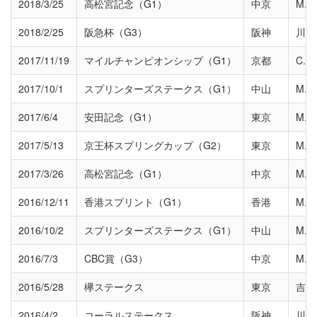
2018/3/25
高松宮記念（G1）
中京
M.
2018/2/25
阪急杯（G3）
阪神
川田
2017/11/19
マイルチャンピオンシップ（G1）
京都
C.
2017/10/1
スプリンターズステークス（G1）
中山
M.
2017/6/4
安田記念（G1）
東京
M.
2017/5/13
京王杯スプリングカップ（G2）
東京
M.
2017/3/26
高松宮記念（G1）
中京
M.
2016/12/11
香港スプリント（G1）
香港
M.
2016/10/2
スプリンターズステークス（G1）
中山
M.
2016/7/3
CBC賞（G3）
中京
M.
2016/5/28
欅ステークス
東京
吉田
2016/4/2
コーラルステークス
阪神
川田