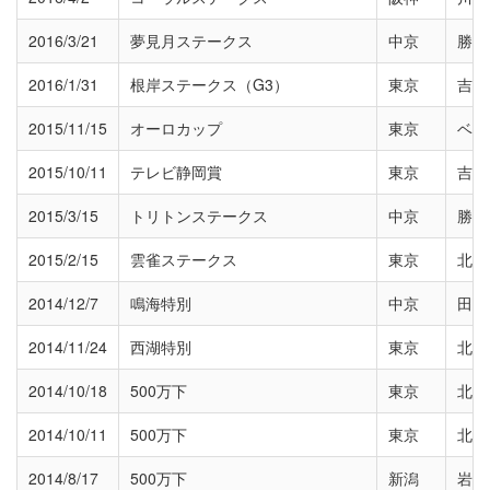
2016/3/21
夢見月ステークス
中京
勝浦
2016/1/31
根岸ステークス（G3）
東京
吉田
2015/11/15
オーロカップ
東京
ベリ
2015/10/11
テレビ静岡賞
東京
吉田
2015/3/15
トリトンステークス
中京
勝浦
2015/2/15
雲雀ステークス
東京
北村
2014/12/7
鳴海特別
中京
田辺
2014/11/24
西湖特別
東京
北村
2014/10/18
500万下
東京
北村
2014/10/11
500万下
東京
北村
2014/8/17
500万下
新潟
岩田