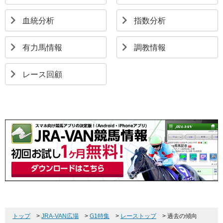
血統分析
指数分析
有力馬情報
調教情報
レース回顧
トップ
>
JRA-VAN広場
>
G1特集
>
レーストップ
>
過去の傾向