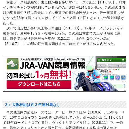
前走レース別成績で、出走数が最も多いマイラーズＣ組は【1.1.6.36】。昨年
インディチャンプが勝利しているものの、連対率は4.5％と低い。この組の３着
以内馬８頭中７頭は過去にマイル重賞での勝利経験があった。唯一重賞勝ちが
なかった16年３着フィエロはマイルＣＳで２着（２回）とＧ１での連対経験が
あった。
次いで出走数が多い京王杯ＳＣ組は【2.3.1.30】。17年サトノアラジンら２
勝をあげ、連対率13.9％・複勝率16.7％。この組は前走での上がり順位に注
目。前走で上がり最速だった馬が【0.2.1.2】、上がり２位だった馬が
【2.1.0.7】。この組の好走馬６頭はすべて前走で上がり２位以内だった。
３）大阪杯組は近３年連対馬なし
その他国内の前走レースでは、ダービー卿ＣＴ組が【2.0.0.6】。15年モーリ
ス、16年ロゴタイプと２頭の勝ち馬を出している。高松宮記念組は【1.0.0.5】
で13年ロードカナロアが勝利。ヴィクトリアマイル組は【0.2.0.11】で、一昨
年・昨年とアエロリットが２着と好走。大阪杯組はＧ１昇格後の近３年は