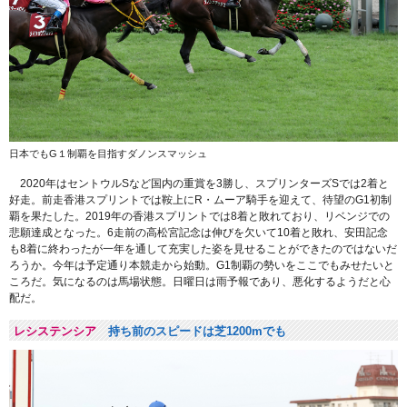
日本でもG１制覇を目指すダノンスマッシュ
2020年はセントウルSなど国内の重賞を3勝し、スプリンターズSでは2着と
好走。前走香港スプリントでは鞍上にR・ムーア騎手を迎えて、待望のG1初制
覇を果たした。2019年の香港スプリントでは8着と敗れており、リベンジでの
悲願達成となった。6走前の高松宮記念は伸びを欠いて10着と敗れ、安田記念
も8着に終わったが一年を通して充実した姿を見せることができたのではないだ
ろうか。今年は予定通り本競走から始動。G1制覇の勢いをここでもみせたいと
ころだ。気になるのは馬場状態。日曜日は雨予報であり、悪化するようだと心
配だ。
レシステンシア
持ち前のスピードは芝1200mでも