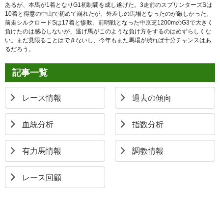
あるが、本馬が1着となりG1初制覇を成し遂げた。3走前のスプリンターズSは
10着と得意の中山で初めて崩れたが、外差しの馬場となったのが厳しかった。
前走シルクロードSは17着と惨敗。前哨戦となった中京芝1200mのG3で大きく
負けたのは感心しないが、逃げ馬がこのような負け方をするのはめずらしくな
い。まだ見限ることはできないし、今年もまた馬場が渋れば十分チャンスはあ
るだろう。
記事一覧
レース情報
過去の傾向
血統分析
指数分析
有力馬情報
調教情報
レース回顧