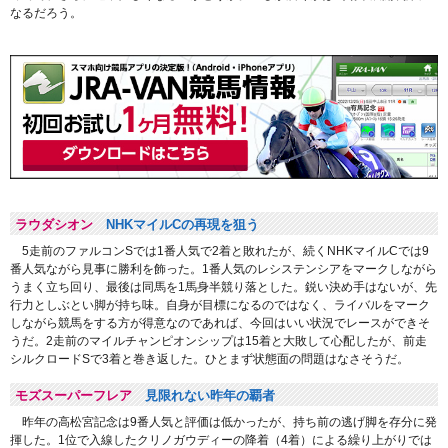
なるだろう。
ラウダシオン
NHKマイルCの再現を狙う
5走前のファルコンSでは1番人気で2着と敗れたが、続くNHKマイルCでは9
番人気ながら見事に勝利を飾った。1番人気のレシステンシアをマークしながら
うまく立ち回り、最後は同馬を1馬身半競り落とした。鋭い決め手はないが、先
行力としぶとい脚が持ち味。自身が目標になるのではなく、ライバルをマーク
しながら競馬をする方が得意なのであれば、今回はいい状況でレースができそ
うだ。2走前のマイルチャンピオンシップは15着と大敗して心配したが、前走
シルクロードSで3着と巻き返した。ひとまず状態面の問題はなさそうだ。
モズスーパーフレア
見限れない昨年の覇者
昨年の高松宮記念は9番人気と評価は低かったが、持ち前の逃げ脚を存分に発
揮した。1位で入線したクリノガウディーの降着（4着）による繰り上がりでは