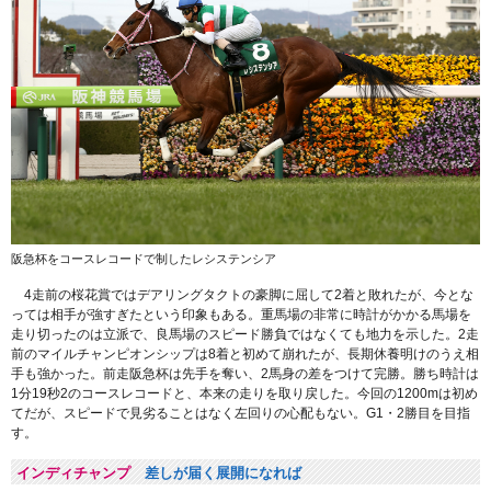
阪急杯をコースレコードで制したレシステンシア
4走前の桜花賞ではデアリングタクトの豪脚に屈して2着と敗れたが、今とな
っては相手が強すぎたという印象もある。重馬場の非常に時計がかかる馬場を
走り切ったのは立派で、良馬場のスピード勝負ではなくても地力を示した。2走
前のマイルチャンピオンシップは8着と初めて崩れたが、長期休養明けのうえ相
手も強かった。前走阪急杯は先手を奪い、2馬身の差をつけて完勝。勝ち時計は
1分19秒2のコースレコードと、本来の走りを取り戻した。今回の1200mは初め
てだが、スピードで見劣ることはなく左回りの心配もない。G1・2勝目を目指
す。
インディチャンプ
差しが届く展開になれば