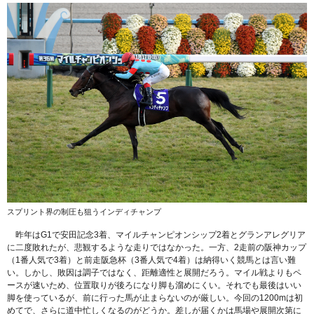
スプリント界の制圧も狙うインディチャンプ
昨年はG1で安田記念3着、マイルチャンピオンシップ2着とグランアレグリア
に二度敗れたが、悲観するような走りではなかった。一方、2走前の阪神カップ
（1番人気で3着）と前走阪急杯（3番人気で4着）は納得いく競馬とは言い難
い。しかし、敗因は調子ではなく、距離適性と展開だろう。マイル戦よりもペ
ースが速いため、位置取りが後ろになり脚も溜めにくい。それでも最後はいい
脚を使っているが、前に行った馬が止まらないのが厳しい。今回の1200mは初
めてで、さらに道中忙しくなるのがどうか。差しが届くかは馬場や展開次第に