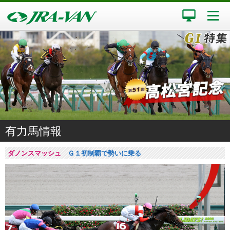
有力馬情報
ダノンスマッシュ
Ｇ１初制覇で勢いに乗る