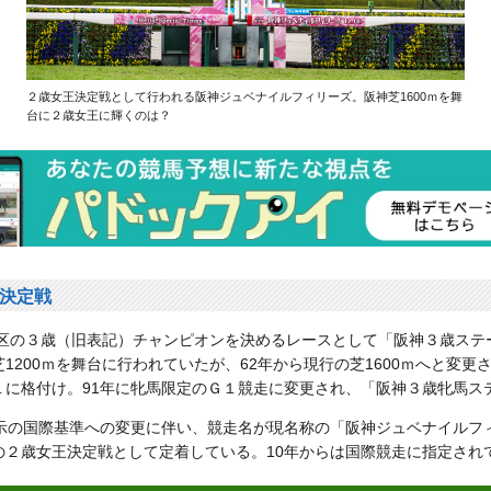
２歳女王決定戦として行われる阪神ジュベナイルフィリーズ。阪神芝1600ｍを舞
台に２歳女王に輝くのは？
決定戦
西地区の３歳（旧表記）チャンピオンを決めるレースとして「阪神３歳ステ
1200ｍを舞台に行われていたが、62年から現行の芝1600ｍへと変更
１に格付け。91年に牝馬限定のＧ１競走に変更され、「阪神３歳牝馬ス
表示の国際基準への変更に伴い、競走名が現名称の「阪神ジュベナイルフ
の２歳女王決定戦として定着している。10年からは国際競走に指定され