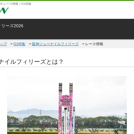
026 レース情報｜G1特集
リーズ2026
ップ
>
G1特集
>
阪神ジュベナイルフィリーズ
> レース情報
ナイルフィリーズとは？