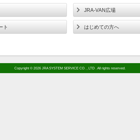
JRA-VAN広場
ート
はじめての方へ
Copyright © 2026 JRA SYSTEM SERVICE CO. , LTD . All rights reserved.