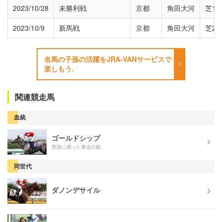
2023/10/28
未勝利戦
京都
角田大河
芝18
2023/10/9
新馬戦
京都
角田大河
芝20
名馬の子孫の活躍をJRA-VANサービスで
楽しもう.
関連競走馬
血統
ゴールドシップ
荒波に躍った黄金の船
同世代
ダノンデサイル