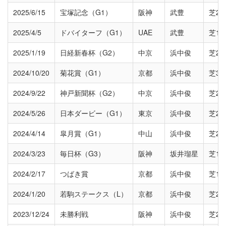
2025/6/15
宝塚記念（G1）
阪神
武豊
芝22
2025/4/5
ドバイターフ（G1）
UAE
武豊
芝18
2025/1/19
日経新春杯（G2）
中京
浜中俊
芝22
2024/10/20
菊花賞（G1）
京都
浜中俊
芝30
2024/9/22
神戸新聞杯（G2）
中京
浜中俊
芝22
2024/5/26
日本ダービー（G1）
東京
浜中俊
芝24
2024/4/14
皐月賞（G1）
中山
浜中俊
芝20
2024/3/23
毎日杯（G3）
阪神
坂井瑠星
芝18
2024/2/17
つばき賞
京都
浜中俊
芝18
2024/1/20
若駒ステークス（L）
京都
浜中俊
芝20
2023/12/24
未勝利戦
阪神
浜中俊
芝20