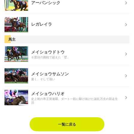
アーバンシック
レガレイラ
馬主
メイショウドトウ
６度目の挑戦で超えた「壁」
メイショウサムソン
速く、そして強い
メイショウハリオ
史上初の帝王賞連覇、ダート一筋に駆け抜けた波乱万丈の競走生
活
一覧に戻る