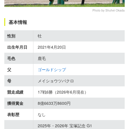
Photo by Shuhei Okada
基本情報
性別
牡
出生年月日
2021年4月20日
毛色
鹿毛
父
ゴールドシップ
母
メイショウツバクロ
競走成績
17戦6勝（2026年6月現在）
獲得賞金
8億6633万8600円
表彰歴
なし
2025年・2026年 宝塚記念 G1