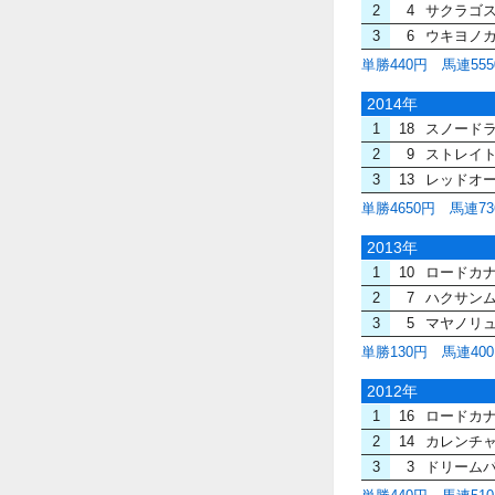
2
4
サクラゴ
3
6
ウキヨノ
単勝440円 馬連55
2014年
1
18
スノード
2
9
ストレイ
3
13
レッドオ
単勝4650円 馬連73
2013年
1
10
ロードカ
2
7
ハクサン
3
5
マヤノリ
単勝130円 馬連40
2012年
1
16
ロードカ
2
14
カレンチ
3
3
ドリーム