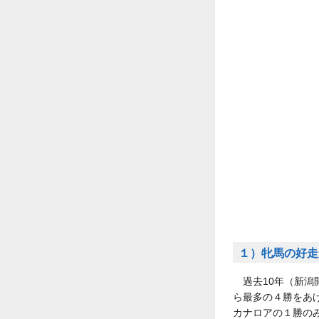
１）牝馬の好走
過去10年（新潟
ら最多の４勝をあげ
カナロアの１勝の