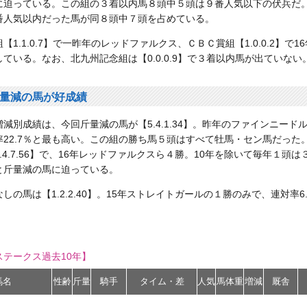
に迫っている。この組の３着以内馬８頭中５頭は９番人気以下の伏兵だ
番人気以内だった馬が同８頭中７頭を占めている。
1.1.0.7】で一昨年のレッドファルクス、ＣＢＣ賞組【1.0.0.2】で
ている。なお、北九州記念組は【0.0.0.9】で３着以内馬が出ていない
量減の馬が好成績
減別成績は、今回斤量減の馬が【5.4.1.34】。昨年のファインニード
勝率22.7％と最も高い。この組の勝ち馬５頭はすべて牡馬・セン馬だっ
.4.7.56】で、16年レッドファルクスら４勝。10年を除いて毎年１頭
％と斤量減の馬に迫っている。
の馬は【1.2.2.40】。15年ストレイトガールの１勝のみで、連対率6.
。
テークス過去10年】
馬名
性齢
斤量
騎手
タイム・差
人気
馬体重
増減
厩舎