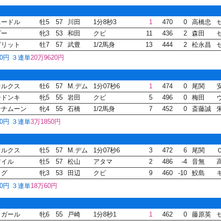
ニードル
牡5
57
川田
1分8秒3
1
470
0
高橋忠
プー
牝3
53
和田
クビ
11
436
2
森田
ピリット
牡7
57
武豊
1/2馬身
13
444
2
松永昌
40円 ３連単
20万9620円
ァルクス
牡6
57
M.デム
1分07秒6
1
474
0
尾関
ードンキ
牝5
55
岩田
クビ
5
496
0
梅田
ンナムーン
牝4
55
石橋
1/2馬身
7
452
0
斎藤誠
60円 ３連単
3万1850円
ァルクス
牡5
57
M.デム
1分07秒6
3
472
6
尾関
アイル
牡5
57
松山
アタマ
2
486
-4
音無
イグ
牝3
53
田辺
クビ
9
460
-10
鮫島
90円 ３連単
18万60円
トガール
牝6
55
戸崎
1分8秒1
1
462
0
藤原英