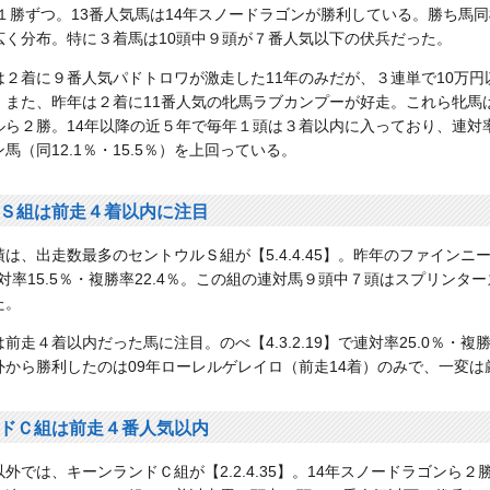
が１勝ずつ。13番人気馬は14年スノードラゴンが勝利している。勝ち馬
広く分布。特に３着馬は10頭中９頭が７番人気以下の伏兵だった。
は２着に９番人気パドトロワが激走した11年のみだが、３連単で10万円
また、昨年は２着に11番人気の牝馬ラブカンプーが好走。これら牝馬は【2.
ら２勝。14年以降の近５年で毎年１頭は３着以内に入っており、連対率1
ン馬（同12.1％・15.5％）を上回っている。
Ｓ組は前走４着以内に注目
は、出走数最多のセントウルＳ組が【5.4.4.45】。昨年のファインニ
連対率15.5％・複勝率22.4％。この組の連対馬９頭中７頭はスプリンタ
た。
前走４着以内だった馬に注目。のべ【4.3.2.19】で連対率25.0％・複勝
外から勝利したのは09年ローレルゲレイロ（前走14着）のみで、一変は
ドＣ組は前走４番人気以内
外では、キーンランドＣ組が【2.2.4.35】。14年スノードラゴンら２勝