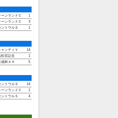
キーンランドＣ
1
キーンランドＣ
3
セントウルＳ
1
シャンティＶ
14
高松宮記念
1
京成杯ＡＨ
5
セントウルＳ
14
キーンランドＣ
1
セントウルＳ
4