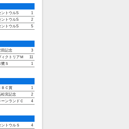
セントウルS
1
セントウルS
2
セントウルS
5
安田記念
3
ヴィクトリアＭ
11
朱鷺Ｓ
1
ＣＢＣ賞
1
高松宮記念
2
キーンランドＣ
4
セントウルＳ
4