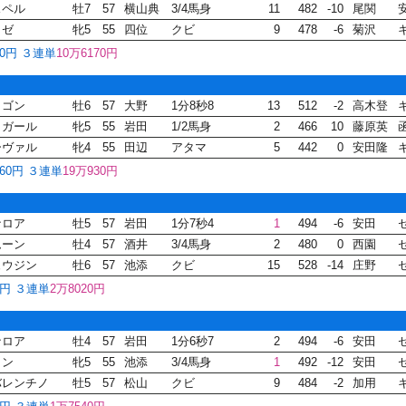
スペル
牡7
57
横山典
3/4馬身
11
482
-10
尾関
カゼ
牝5
55
四位
クビ
9
478
-6
菊沢
50円 ３連単
10万6170円
ラゴン
牡6
57
大野
1分8秒8
13
512
-2
高木登
トガール
牝5
55
岩田
1/2馬身
2
466
10
藤原英
ーヴァル
牝4
55
田辺
アタマ
5
442
0
安田隆
60円 ３連単
19万930円
ナロア
牡5
57
岩田
1分7秒4
1
494
-6
安田
ムーン
牡4
57
酒井
3/4馬身
2
480
0
西園
ュウジン
牡6
57
池添
クビ
15
528
-14
庄野
0円 ３連単
2万8020円
ナロア
牡4
57
岩田
1分6秒7
2
494
-6
安田
ャン
牝5
55
池添
3/4馬身
1
492
-12
安田
バレンチノ
牡5
57
松山
クビ
9
484
-2
加用