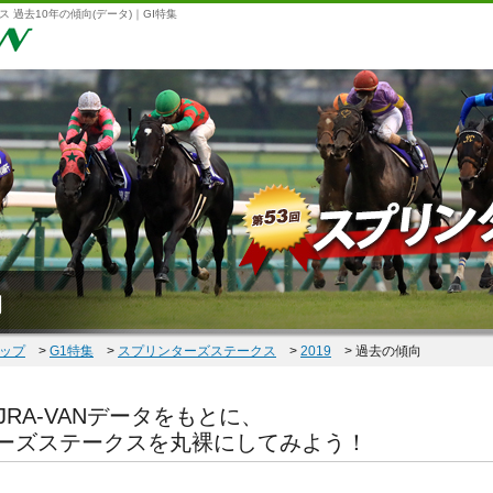
 過去10年の傾向(データ)｜GⅠ特集
向
ップ
>
G1特集
>
スプリンターズステークス
>
2019
> 過去の傾向
JRA-VANデータをもとに、
ーズステークスを丸裸にしてみよう！