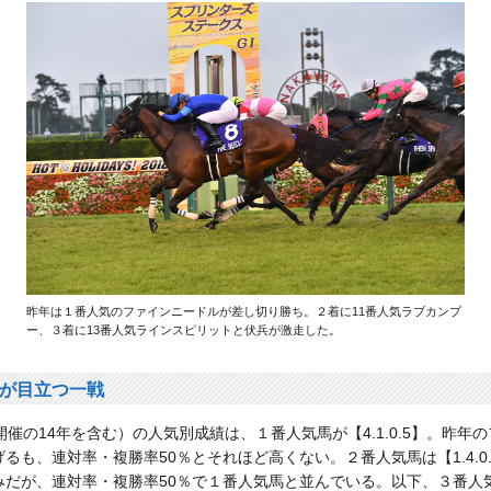
昨年は１番人気のファインニードルが差し切り勝ち。２着に11番人気ラブカンプ
ー、３着に13番人気ラインスピリットと伏兵が激走した。
が目立つ一戦
開催の14年を含む）の人気別成績は、１番人気馬が【4.1.0.5】。昨年
るも、連対率・複勝率50％とそれほど高くない。２番人気馬は【1.4.0.
みだが、連対率・複勝率50％で１番人気馬と並んでいる。以下、３番人