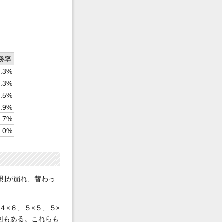
勝率
0.3%
8.3%
0.5%
5.9%
1.7%
5.0%
法則が崩れ、替わっ
×６、５×５、５×
回もある。これらも