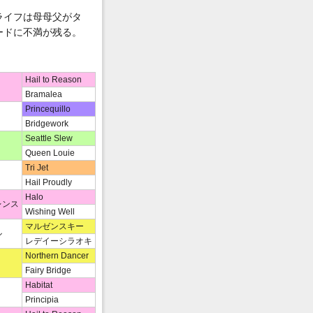
ライフは母母父がタ
ードに不満が残る。
Hail to Reason
Bramalea
Princequillo
Bridgework
Seattle Slew
Queen Louie
Tri Jet
Hail Proudly
Halo
レンス
Wishing Well
マルゼンスキー
ル
レデイーシラオキ
Northern Dancer
Fairy Bridge
Habitat
Principia