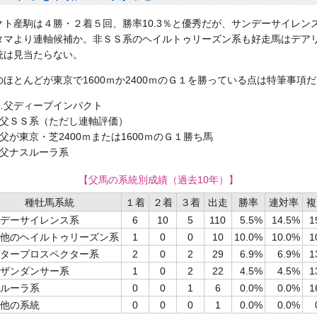
クト産駒は４勝・２着５回、勝率10.3％と優秀だが、サンデーサイレン
タマより連軸候補か。非ＳＳ系のヘイルトゥリーズン系も好走馬はデア
統は見当たらない。
ほとんどが東京で1600ｍか2400ｍのＧ１を勝っている点は特筆事項
…父ディープインパクト
父ＳＳ系（ただし連軸評価）
が東京・芝2400ｍまたは1600ｍのＧ１勝ち馬
父ナスルーラ系
【父馬の系統別成績（過去10年）】
種牡馬系統
１着
２着
３着
出走
勝率
連対率
複
デーサイレンス系
6
10
5
110
5.5%
14.5%
1
他のヘイルトゥリーズン系
1
0
0
10
10.0%
10.0%
1
タープロスペクター系
2
0
2
29
6.9%
6.9%
1
ザンダンサー系
1
0
2
22
4.5%
4.5%
1
ルーラ系
0
0
1
6
0.0%
0.0%
1
他の系統
0
0
0
1
0.0%
0.0%