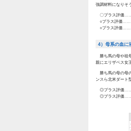
強調材料になりそ
〇プラス評価…
○プラス評価……
○プラス評価……
4）母系の血に
勝ち馬の母や祖
親にエリザベス女
勝ち馬の母の母の
ンスら北米ダート
◎プラス評価……
◎プラス評価……