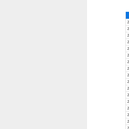
2
2
2
2
2
2
2
2
2