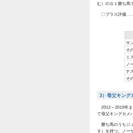
む）のＧ１勝ち馬
〇プラス評価……
サ
そ
ミ
ノ
ナ
そ
3）母父キング
2012～201
て母父キングカメ
勝ち馬のうちジ
６）を持つ。ノー