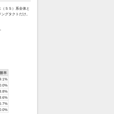
ス（ＳＳ）系全体と
リングタクトだけ。
だ。
勝率
9.1%
0.0%
3.8%
3.6%
6.7%
0.0%