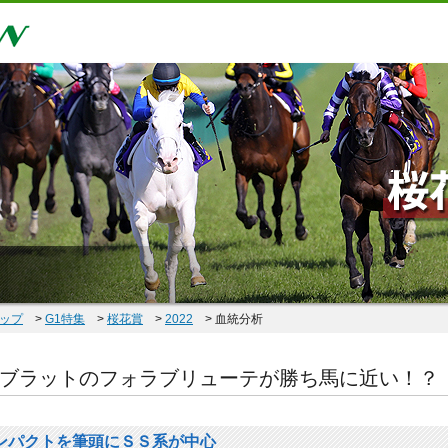
ップ
>
G1特集
>
桜花賞
>
2022
> 血統分析
ブラットのフォラブリューテが勝ち馬に近い！？
ンパクトを筆頭にＳＳ系が中心