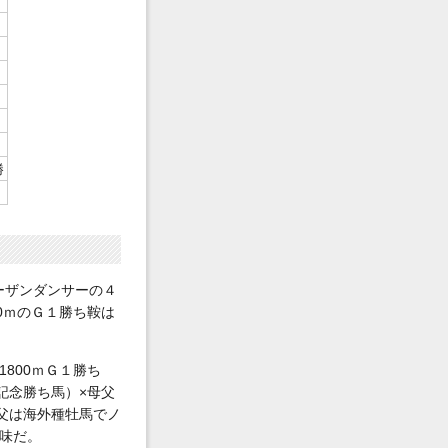
勝
ーザンダンサーの４
0ｍのＧ１勝ち鞍は
800ｍＧ１勝ち
記念勝ち馬）×母父
父は海外種牡馬でノ
味だ。