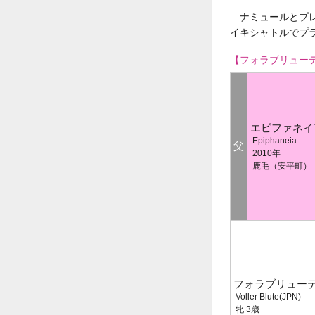
ナミュールとプ
イキシャトルでプ
【フォラブリュー
エピファネイ
Epiphaneia
父
2010年
鹿毛（安平町）
フォラブリュー
Voller Blute(JPN)
牝 3歳