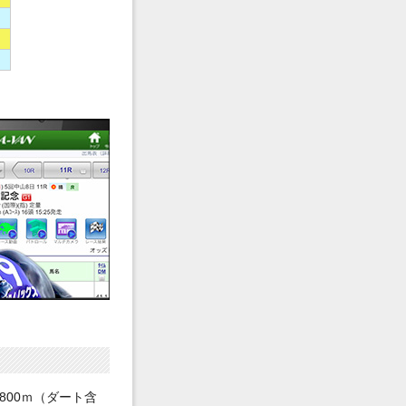
00ｍ（ダート含