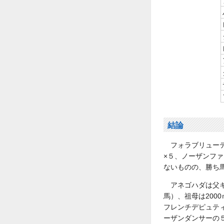
結論
フォラブリュー
×５、ノーザンファ
ないものの、勝ち
アネゴハダは父
馬）、祖母は200
フレンチデピュテ
ーザンダンサーの