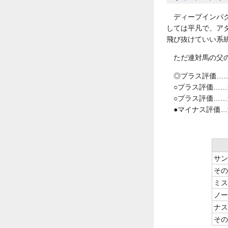
ディープインパ
しては平凡で、ア
飛び抜けていい系
ただ連対馬の父の
◎プラス評価…
○プラス評価……
○プラス評価……父
●マイナス評価…
サン
その
ミス
ノー
ナス
その