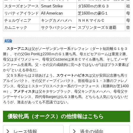
スターズオンアース
Smart Strike
ダ1600ｍの米Ｇ３
祖
リバティアイランド
All American
芝1600ｍの豪G１
母
チェルヴィニア
キングカメハメハ
ＮＨＫマイルＣ
母
カムニャック
サクラバクシンオー
スプリンターズＳ連覇
曾
結論
スターアニス
は父がノーザンダンサー系ドレフォン（ダート短距離Ｇ１を３
勝）、その父Gio Pontiは2200ｍのＧ１勝ち馬、母エピセアロームは重賞２勝、
母父はダイワメジャー、母母父Cozzeneは米ＢＣマイル勝ち馬、そしてノーザ
ンファーム生産馬。父・その父の成績的に完ぺきではないが“ほぼプラス要素ば
かり”といえる存在だ。
父ＳＳ系からは２頭あげよう。
スウィートハピネス
は父が安田記念勝ち馬リ
アルインパクト、その父ディープインパクト、曾祖母はＧ１・３勝のファレノ
プシス、母父はミスタープロスペクター系のワークフォース（初勝利が芝1400
ｍ）。
アメティスタ
は父キタサンブラック、母父キングカメハメハ、母母父サ
ンデーサイレンス、四代母Bargerは仏Ｇ３勝ち馬。どちらも人気にならないだ
ろうが、激走があっても不思議ではない。
優駿牝馬（オークス）の他情報はこちら
レース情報
過去の傾向