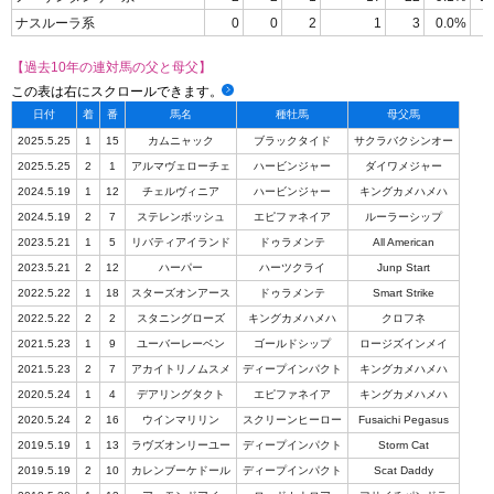
ナスルーラ系
0
0
2
1
3
0.0%
【過去10年の連対馬の父と母父】
この表は右にスクロールできます。
日付
着
番
馬名
種牡馬
母父馬
2025.5.25
1
15
カムニャック
ブラックタイド
サクラバクシンオー
2025.5.25
2
1
アルマヴェローチェ
ハービンジャー
ダイワメジャー
2024.5.19
1
12
チェルヴィニア
ハービンジャー
キングカメハメハ
2024.5.19
2
7
ステレンボッシュ
エピファネイア
ルーラーシップ
2023.5.21
1
5
リバティアイランド
ドゥラメンテ
All American
2023.5.21
2
12
ハーパー
ハーツクライ
Junp Start
2022.5.22
1
18
スターズオンアース
ドゥラメンテ
Smart Strike
2022.5.22
2
2
スタニングローズ
キングカメハメハ
クロフネ
2021.5.23
1
9
ユーバーレーベン
ゴールドシップ
ロージズインメイ
2021.5.23
2
7
アカイトリノムスメ
ディープインパクト
キングカメハメハ
2020.5.24
1
4
デアリングタクト
エピファネイア
キングカメハメハ
2020.5.24
2
16
ウインマリリン
スクリーンヒーロー
Fusaichi Pegasus
2019.5.19
1
13
ラヴズオンリーユー
ディープインパクト
Storm Cat
2019.5.19
2
10
カレンブーケドール
ディープインパクト
Scat Daddy