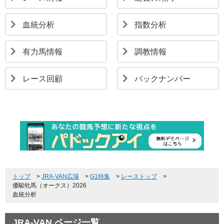
血統分析
指数分析
有力馬情報
調教情報
レース回顧
バックナンバー
トップ
>
JRA-VAN広場
>
G1特集
>
レーストップ
>
優駿牝馬（オークス）2026
血統分析
JRA-VAN ページ一覧