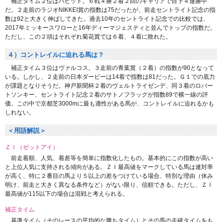
補正タイム２位はバビット。６戦４勝２着２回のキャリアで目下４連勝中
だ。２走前のラジオNIKKEI賞の指数は75だったが、前走セントライト記念の指
数は92と大きく伸ばしてきた。過去10年のセントライト記念での比較では、
2017年ミッキースワローと16年ディーマジェスティと並んでトップの指数だ。
ただし、この２頭はそれぞれ菊花賞では６着、４着に敗れた。
４）コントレイルに迫れる馬は？
補正タイム３位はヴァルコス。３走前の青葉賞（２着）の指数が90となって
いる。しかし、２走前の日本ダービーは14着で指数は81だった。Ｇ１での底力
が課題となりそうだ。神戸新聞杯２着のヴェルトライゼンデ、同３着のロバー
トソンキー、セントライト記念２着のサトノフラッグが指数89で横一線の評
価。この中で京都芝3000mに最も適性がある馬が、コントレイルに迫れるかも
しれない。
＜用語解説＞
ＺＩ（ゼットアイ）
前走着順、人気、着差等を簡単に指数化したもの。基本的にこの指数が高い
と上位人気に支持される傾向がある。ＺＩ最高値をマークしている馬は連対率
が高く、特に２番目の馬より５以上の差をつけている場合、特別な理由（休み
明け、前走と大きく異なる条件など）がない限り、信頼できる。ただし、ＺＩ
最高値が115以下の場合は混戦と考えられる。
補正タイム
基準タイム（そのレースの平均的な勝ちタイム）とその馬の走破タイムをも