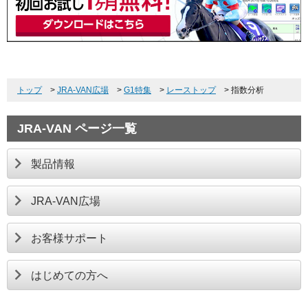
トップ
>
JRA-VAN広場
>
G1特集
>
レーストップ
>
指数分析
JRA-VAN ページ一覧
製品情報
JRA-VAN広場
お客様サポート
はじめての方へ