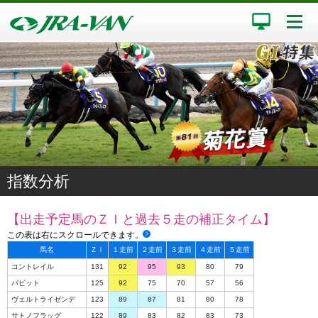
指数分析
【出走予定馬のＺＩと過去５走の補正タイム】
この表は右にスクロールできます。
馬名
ＺＩ
１走前
２走前
３走前
４走前
５走前
コントレイル
131
92
95
93
80
79
バビット
125
92
75
70
57
56
ヴェルトライゼンデ
123
89
87
81
80
78
サトノフラッグ
122
89
83
82
83
73