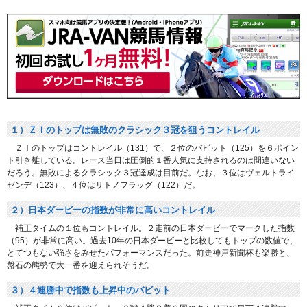
１）ＺＩのトップは無敗のクラシック３冠を狙うコントレイル
ＺＩのトップはコントレイル（131）で、２位のバビット（125）を６ポイン
ト引き離している。レース当日は圧倒的１番人気に支持されるのは間違いない
だろう。無敗によるクラシック３冠達成は目前だ。なお、３位はヴェルトライ
ゼンデ（123）、４位はサトノフラッグ（122）だ。
２）日本ダービーの指数が非常に高いコントレイル
補正タイムの１位もコントレイル。２走前の日本ダービーでマークした指数
（95）が非常に高い。過去10年の日本ダービーと比較してもトップの数値で、
とてつもない強さをみせたパフォーマンスだった。前走神戸新聞杯も楽勝と、
盤石の態勢で大一番を迎えられそうだ。
３）４連勝中で指数も上昇中のバビット