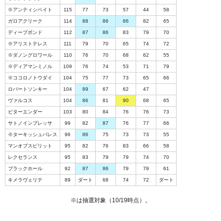
※アンティシペイト
115
77
73
57
44
58
ガロアクリーク
114
88
86
86
82
65
ディープボンド
112
87
86
83
79
70
※アリストテレス
111
79
70
65
74
72
※ダノングロワール
110
76
70
68
62
55
※ディアマンミノル
109
76
74
53
71
79
※ココロノトウダイ
104
75
77
73
65
66
ロバートソンキー
104
89
67
62
47
ヴァルコス
104
86
81
90
68
65
ビターエンダー
103
80
84
76
76
73
サトノインプレッサ
99
82
87
76
77
66
※ターキッシュパレス
96
86
75
73
73
55
マンオブスピリット
95
82
76
83
66
58
レクセランス
95
83
79
79
74
70
ブラックホール
92
87
86
79
79
61
キメラヴェリテ
89
ダート
68
74
72
ダート
※は抽選対象（10/19時点）。