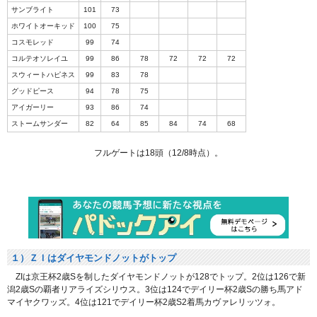
サンブライト
101
73
ホワイトオーキッド
100
75
コスモレッド
99
74
コルテオソレイユ
99
86
78
72
72
72
スウィートハピネス
99
83
78
グッドピース
94
78
75
アイガーリー
93
86
74
ストームサンダー
82
64
85
84
74
68
フルゲートは18頭（12/8時点）。
１）ＺＩはダイヤモンドノットがトップ
ZIは京王杯2歳Sを制したダイヤモンドノットが128でトップ。2位は126で新
潟2歳Sの覇者リアライズシリウス。3位は124でデイリー杯2歳Sの勝ち馬アド
マイヤクワッズ。4位は121でデイリー杯2歳S2着馬カヴァレリッツォ。