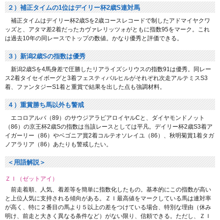
２）補正タイムの1位はデイリー杯2歳S連対馬
補正タイムはデイリー杯2歳Sを2歳コースレコードで制したアドマイヤクワ
ッズと、アタマ差2着だったカヴァレリッツォがともに指数95をマーク。これ
は過去10年の同レースでトップの数値。かなり優秀と評価できる。
３）新潟2歳Sの指数は優秀
新潟2歳Sを4馬身差で圧勝したリアライズシリウスの指数91は優秀。同レー
ス2着タイセイボーグと3着フェスティバルヒルがそれぞれ次走アルテミスS3
着、ファンタジーS1着と重賞で結果を出した点も強調材料。
４）重賞勝ち馬以外も警戒
エコロアルバ（89）のサウジアラビアロイヤルCと、ダイヤモンドノット
（86）の京王杯2歳Sの指数は当該レースとしては平凡。デイリー杯2歳S3着ア
イガーリー（86）やベゴニア賞2着コルテオソレイユ（86）、秋明菊賞1着タガ
ノアラリア（86）あたりも警戒したい。
＜用語解説＞
ＺＩ（ゼットアイ）
前走着順、人気、着差等を簡単に指数化したもの。基本的にこの指数が高い
と上位人気に支持される傾向がある。ＺＩ最高値をマークしている馬は連対率
が高く、特に２番目の馬より５以上の差をつけている場合、特別な理由（休み
明け、前走と大きく異なる条件など）がない限り、信頼できる。ただし、ＺＩ