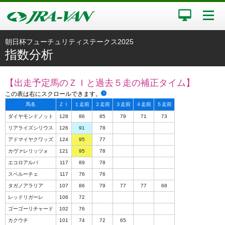
朝日杯フューチュリティステークス2025
指数分析
【出走予定馬のＺＩと過去５走の補正タイム】
この表は右にスクロールできます。
馬名
ＺＩ
１走前
２走前
３走前
４走前
５走前
ダイヤモンドノット
128
86
85
79
71
73
リアライズシリウス
126
91
78
アドマイヤクワッズ
124
95
77
カヴァレリッツォ
121
95
78
エコロアルバ
117
89
78
スペルーチェ
117
76
76
タガノアラリア
107
86
79
77
77
68
レッドリガーレ
106
72
ゴーゴーリチャード
102
76
カクウチ
101
74
72
65