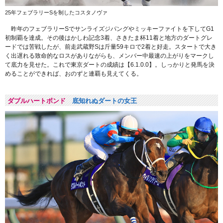
25年フェブラリーSを制したコスタノヴァ
昨年のフェブラリーSでサンライズジパングやミッキーファイトを下してG1
初制覇を達成。その後はかしわ記念3着、さきたま杯11着と地方のダートグレ
ードでは苦戦したが、前走武蔵野Sは斤量59キロで2着と好走。スタートで大き
く出遅れる致命的なロスがありながらも、メンバー中最速の上がりをマークし
て底力を見せた。これで東京ダートの成績は【6.1.0.0】。しっかりと発馬を決
めることができれば、おのずと連覇も見えてくる。
ダブルハートボンド
底知れぬダートの女王