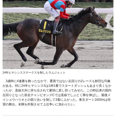
24年ヒヤシンスステークスを制したラムジェット
3歳時に4連勝を飾ったなかで、重賞ではない左回りの2レースも鮮烈な印象
がある。特に24年ヒヤシンスSは1枠1番でスタートダッシュもあまり良くなか
ったが、直線大外に持ち出されて豪快に差し切ってみせた。この時以来の国内
左回りとなった前走チャンピオンズCでは直線でしぶとく脚を伸ばし、最後メ
イショウハリオとの競り合いを制して3着に上がった。東京ダート1600mは待
望の舞台。末脚を炸裂させて上位争いに加わりたい。