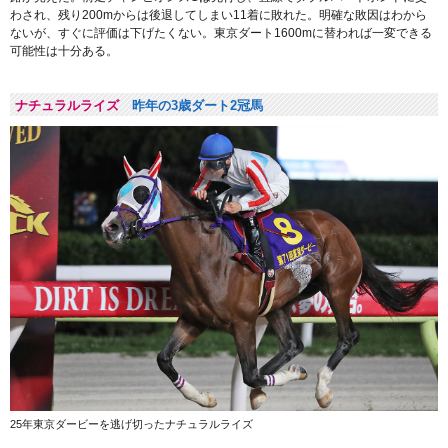
わされ、残り200mからは後退してしまい11着に敗れた。明確な敗因はわから
ないが、すぐに評価は下げたくない。東京ダート1600mに替われば一変できる
可能性は十分ある。
ナチュラルライズ
昨年の3歳ダート2冠馬
25年東京ダービーを逃げ切ったナチュラルライズ