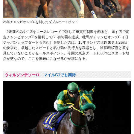
25年チャンピオンズCを制したダブルハートボンド
2走前のみやこSをコースレコードで制して重賞初制覇を飾ると、返す刀で前
走チャンピオンズCを勝利してG1初制覇を達成。牝馬がチャンピオンズC（旧
ジャパンカップダートも含む）を制したのは、15年サンビスタ以来史上2頭目
の快挙だ。卓越したスピードと粘り強い先行力を武器とし、通算8戦7勝と底を
見せていないことがセールスポイント。今回の東京ダート1600mはスタート地
点が芝なので、ここを無難にこなせるかが鍵になる。
ウィルソンテソーロ
マイルG1でも期待