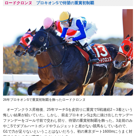
ロードクロンヌ
プロキオンSで待望の重賞初制覇
26年プロキオンSで重賞初制覇を飾ったロードクロンヌ
オープンクラス昇格後、25年マーチSを皮切りに重賞で5戦連続2～3着という
悔しい結果が続いていた。しかし、前走プロキオンSは先に抜け出したサンデー
ファンデーをゴール寸前で交わし切り、待望の重賞初制覇を飾った。3走前のみ
やこSでダブルハートボンドやラムジェットと差がない競馬をしているので、
G1で力が足りないということはないだろう。初の東京ダート1600mにうまく対