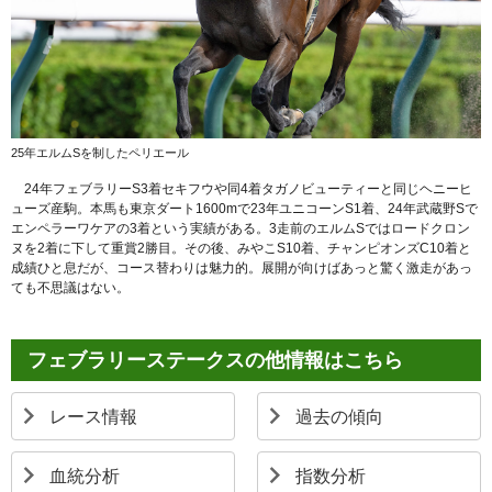
25年エルムSを制したペリエール
24年フェブラリーS3着セキフウや同4着タガノビューティーと同じヘニーヒ
ューズ産駒。本馬も東京ダート1600mで23年ユニコーンS1着、24年武蔵野Sで
エンペラーワケアの3着という実績がある。3走前のエルムSではロードクロン
ヌを2着に下して重賞2勝目。その後、みやこS10着、チャンピオンズC10着と
成績ひと息だが、コース替わりは魅力的。展開が向けばあっと驚く激走があっ
ても不思議はない。
フェブラリーステークスの他情報はこちら
レース情報
過去の傾向
血統分析
指数分析