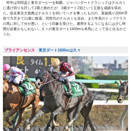
昨年は羽田盃と東京ダービーを制覇。ジャパンダートクラシックはナルカミ
に逃げ切りを許して2着と敗れたが、3歳ダート2冠という立派な成績を収め
た。前走東京大賞典はナルカミを叩いてハナを奪ったものの、直線残り200m手
前で力尽きて11着に敗退。同世代のナルカミも含め、まだ年長のトップクラス
の馬に対して分が悪い、という印象を受けた。通用するようになるには少し時
間が必要かもしれない。久々の東京ダート1600mも本馬にとって吉と出るかど
うか。
ブライアンセンス
東京ダート1600mは久々