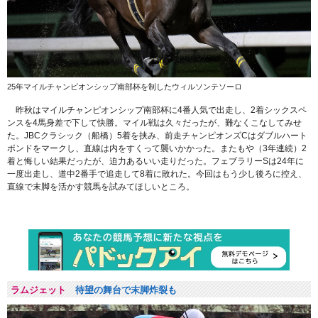
25年マイルチャンピオンシップ南部杯を制したウィルソンテソーロ
昨秋はマイルチャンピオンシップ南部杯に4番人気で出走し、2着シックスペ
ンスを4馬身差で下して快勝。マイル戦は久々だったが、難なくこなしてみせ
た。JBCクラシック（船橋）5着を挟み、前走チャンピオンズCはダブルハート
ボンドをマークし、直線は内をすくって襲いかかった。またもや（3年連続）2
着と悔しい結果だったが、迫力あるいい走りだった。フェブラリーSは24年に
一度出走し、道中2番手で追走して8着に敗れた。今回はもう少し後ろに控え、
直線で末脚を活かす競馬を試みてほしいところ。
ラムジェット
待望の舞台で末脚炸裂も