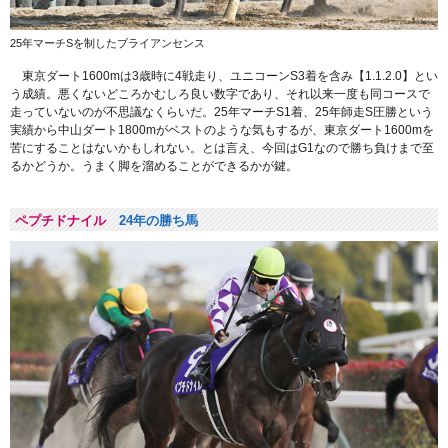
25年マーチSを制したブライアンセンス
東京ダート1600mは3歳時に4戦走り、ユニコーンS3着を含み【1.1.2.0】とい
う成績。悪くないどころかむしろ良い数字であり、それ以来一度も同コースで
走っていないのが不思議なくらいだ。25年マーチS1着、25年師走S圧勝という
実績から中山ダート1800mがベストのような気もするが、東京ダート1600mを
苦にすることはないかもしれない。とは言え、今回はG1なので勝ち負けまで至
るかどうか。うまく脚を溜めることができるかが鍵。
ペプチドナイル
24年の勝ち馬