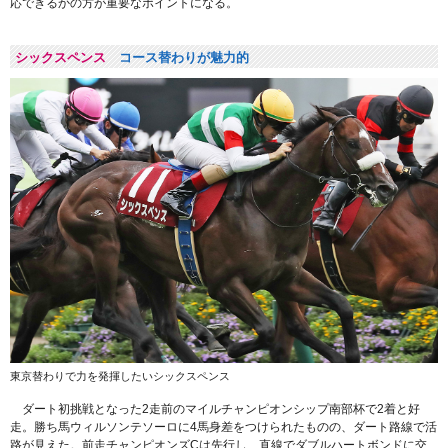
応できるかの方が重要なポイントになる。
シックスペンス
コース替わりが魅力的
東京替わりで力を発揮したいシックスペンス
ダート初挑戦となった2走前のマイルチャンピオンシップ南部杯で2着と好
走。勝ち馬ウィルソンテソーロに4馬身差をつけられたものの、ダート路線で活
路が見えた。前走チャンピオンズCは先行し、直線でダブルハートボンドに交