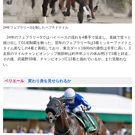
24年フェブラリーSを制したペプチドナイル
24年のフェブラリーSではハイペースの流れを4番手で追走し、直線で堂々と
抜け出してG1初制覇を飾った。翌年のフェブラリーSは3着ミッキーファイトと
タイム差なしの4着と善戦しており、東京ダート1600mの適性は非常に高い。3
走前のマイルチャンピオンシップ南部杯は約半年ぶりの休み明けで3着と好走。
その後、武蔵野S9着、チャンピオンズC12着と崩れているが、まだ見限れな
い。
ペリエール
変わり身を見せられるか