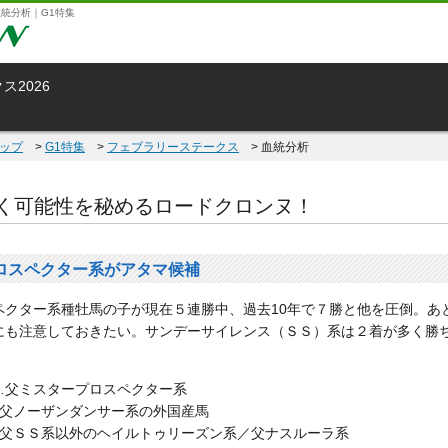
 血統分析｜G1特集
ス2026
ップ
>
G1特集
>
フェブラリーステークス
> 血統分析
く可能性を秘めるロードクロンヌ！
ロスペクター系がアタマ候補
ペクター系種牡馬の子が現在５連勝中、過去10年で７勝と他を圧倒。あ
にも注意しておきたい。サンデーサイレンス（ＳＳ）系は２着が多く勝
…父ミスタープロスペクター系
父ノーザンダンサー系の外国産馬
父ＳＳ系以外のヘイルトゥリーズン系／父ナスルーラ系