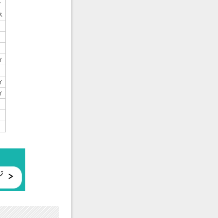
y
ス
ィ
ィ
ィ