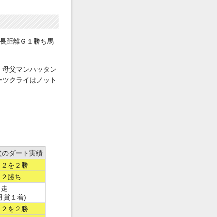
長距離Ｇ１勝ち馬
、母父マンハッタン
ーツクライはノット
父のダート実績
Ｇ２を２勝
Ｇ２勝ち
出走
月賞１着)
Ｇ２を２勝