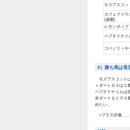
モズアスコッ
カフェファラ
(連覇)
レモンポップ
ペプチドナイ
コパノリッキ
4）勝ち馬は母
モズアスコットは母
＋ダートＧ３は２着
ペプチドナイルは四
米ダートＧ１で３着
めたい。
○プラス評価…