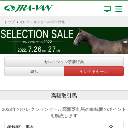
トップ
セレクションセール2022特集
セレクション事前特集
総括
セレクトセール
高額取引馬
2022年のセレクションセール高額落札馬の血統面のポイント
を解説します
価格順
馬名
父