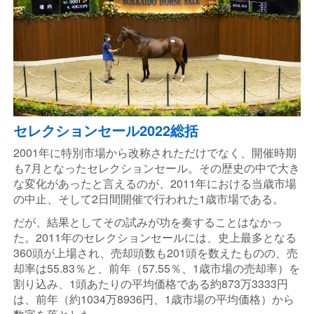
セレクションセール2022総括
2001年に特別市場から改称されただけでなく、開催時期
も7月となったセレクションセール。その歴史の中で大き
な変化があったと言えるのが、2011年における当歳市場
の中止、そして2日間開催で行われた1歳市場である。
だが、結果としてその試みが功を奏することはなかっ
た。2011年のセレクションセールには、史上最多となる
360頭が上場され、売却頭数も201頭を数えたものの、売
却率は55.83％と、前年（57.55％、1歳市場の売却率）を
割り込み、1頭あたりの平均価格である約873万3333円
は、前年（約1034万8936円、1歳市場の平均価格）から