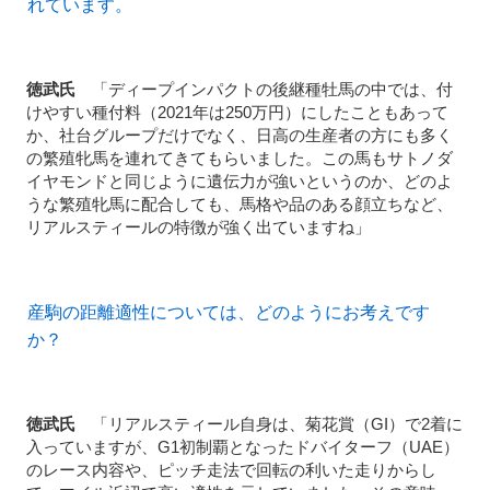
れています。
徳武氏
「ディープインパクトの後継種牡馬の中では、付
けやすい種付料（2021年は250万円）にしたこともあって
か、社台グループだけでなく、日高の生産者の方にも多く
の繁殖牝馬を連れてきてもらいました。この馬もサトノダ
イヤモンドと同じように遺伝力が強いというのか、どのよ
うな繁殖牝馬に配合しても、馬格や品のある顔立ちなど、
リアルスティールの特徴が強く出ていますね」
産駒の距離適性については、どのようにお考えです
か？
徳武氏
「リアルスティール自身は、菊花賞（GI）で2着に
入っていますが、G1初制覇となったドバイターフ（UAE）
のレース内容や、ピッチ走法で回転の利いた走りからし