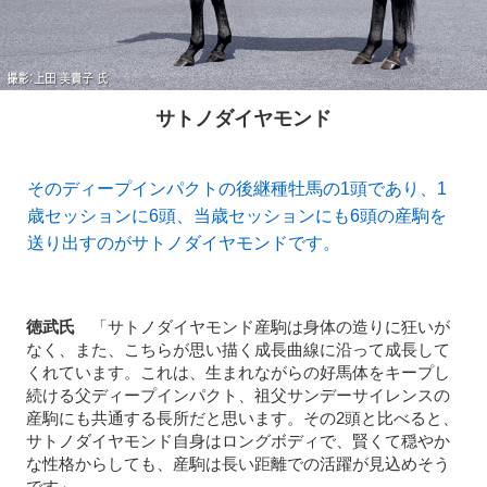
サトノダイヤモンド
そのディープインパクトの後継種牡馬の1頭であり、1
歳セッションに6頭、当歳セッションにも6頭の産駒を
送り出すのがサトノダイヤモンドです。
徳武氏
「サトノダイヤモンド産駒は身体の造りに狂いが
なく、また、こちらが思い描く成長曲線に沿って成長して
くれています。これは、生まれながらの好馬体をキープし
続ける父ディープインパクト、祖父サンデーサイレンスの
産駒にも共通する長所だと思います。その2頭と比べると、
サトノダイヤモンド自身はロングボディで、賢くて穏やか
な性格からしても、産駒は長い距離での活躍が見込めそう
です」