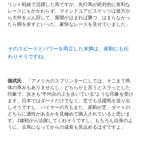
リント戦線で活躍した馬ですが、先行馬が絶対的に有利な
レースにもかかわらず、マインドユアビスケッツは後方か
ら大外をぶん回して、展開がはまれば勝つ、はまらなかっ
たら脚を余すといった、豪快なレースを見せていました」
そのスピードとパワーを両立した末脚は、産駒にも伝
わりそうですね。
徳武氏
「アメリカのスプリンターにしては、そこまで馬
体の厚みもありませんし、どちらかと言うとスラっとした
印象で、歩きも“平均台の上を歩いている”ような印象を受け
ます。日本ではダートだけでなく、芝でも活躍馬を送り出
しそうですし、バイヤーの方もまた、産駒が芝、ダートの
どちらに適性があるかを見極めて購入されていると思いま
す。2歳戦から活躍してくれそうですし、もちろん自身のよ
うに、古馬になってからの成長も見込めるはずですよ」