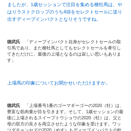
ましたが、1歳セッションで注目を集める種牡馬は、や
はりラストクロップのうち4頭をセレクトセールに送り
出すディープインパクトとなりそうですね。
徳武氏
「ディープインパクト自身がセレクトセールの取
引馬であり、また種牡馬としてもセレクトセールを牽引し
てきただけに、最後の上場となるのは寂しい思いもありま
す」
上場馬の印象についてお聞かせいただけますか。
徳武氏
「上場番号1番のゴーマギーゴーの2020（牡）は、
豊富な筋肉量が目を引きます。そして、1歳セッションの最
後に上場されるスイープトウショウの2020（牡）は、父と
母の双方の良さを両立させたような印象を受けます。ワッ
ツダチャンセズの2020（めす）もディープインパクトの牝