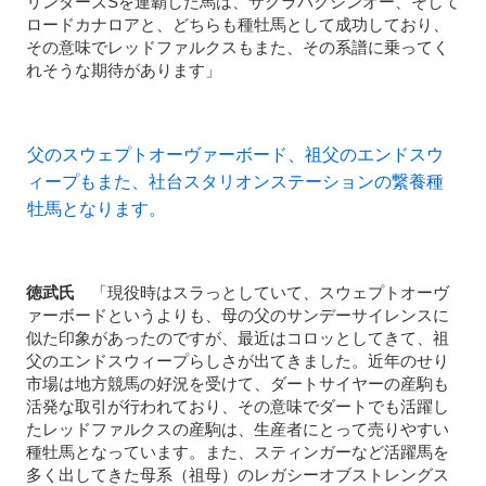
リンターズSを連覇した馬は、サクラバクシンオー、そして
ロードカナロアと、どちらも種牡馬として成功しており、
その意味でレッドファルクスもまた、その系譜に乗ってく
れそうな期待があります」
父のスウェプトオーヴァーボード、祖父のエンドスウ
ィープもまた、社台スタリオンステーションの繋養種
牡馬となります。
徳武氏
「現役時はスラっとしていて、スウェプトオーヴ
ァーボードというよりも、母の父のサンデーサイレンスに
似た印象があったのですが、最近はコロッとしてきて、祖
父のエンドスウィープらしさが出てきました。近年のせり
市場は地方競馬の好況を受けて、ダートサイヤーの産駒も
活発な取引が行われており、その意味でダートでも活躍し
たレッドファルクスの産駒は、生産者にとって売りやすい
種牡馬となっています。また、スティンガーなど活躍馬を
多く出してきた母系（祖母）のレガシーオブストレングス