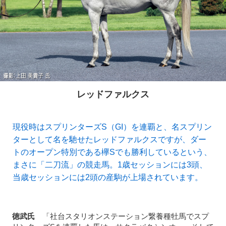
レッドファルクス
現役時はスプリンターズS（GI）を連覇と、名スプリン
ターとして名を馳せたレッドファルクスですが、ダー
トのオープン特別である欅Sでも勝利しているという、
まさに「二刀流」の競走馬。1歳セッションには3頭、
当歳セッションには2頭の産駒が上場されています。
徳武氏
「社台スタリオンステーション繋養種牡馬でスプ