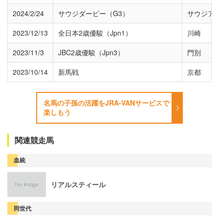
2024/2/24
サウジダービー（G3）
サウジア
2023/12/13
全日本2歳優駿（Jpn1）
川崎
2023/11/3
JBC2歳優駿（Jpn3）
門別
2023/10/14
新馬戦
京都
名馬の子孫の活躍をJRA-VANサービスで
楽しもう
関連競走馬
血統
リアルスティール
同世代