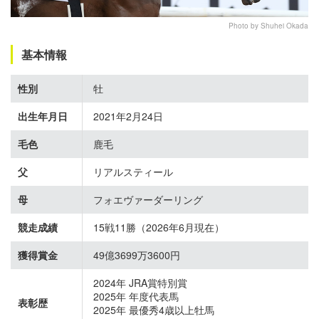
Photo by Shuhei Okada
基本情報
性別
牡
出生年月日
2021年2月24日
毛色
鹿毛
父
リアルスティール
母
フォエヴァーダーリング
競走成績
15戦11勝（2026年6月現在）
獲得賞金
49億3699万3600円
2024年 JRA賞特別賞
2025年 年度代表馬
表彰歴
2025年 最優秀4歳以上牡馬