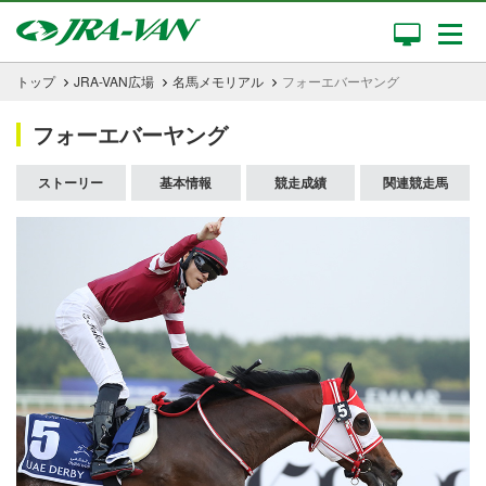
トップ
JRA-VAN広場
名馬メモリアル
フォーエバーヤング
フォーエバーヤング
ストーリー
基本情報
競走成績
関連競走馬